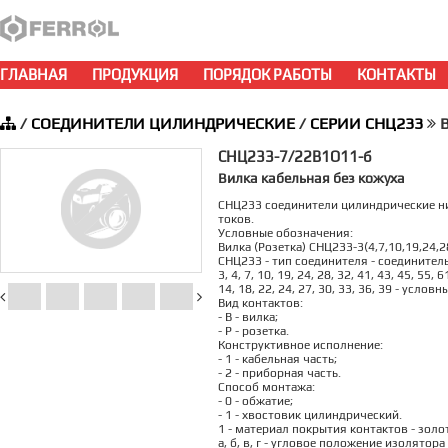
ГЛАВНАЯ
ПРОДУКЦИЯ
ПОРЯДОК РАБОТЫ
КОНТАКТЫ
/
СОЕДИНИТЕЛИ ЦИЛИНДРИЧЕСКИЕ
/
СЕРИИ СНЦ233
В
СНЦ233-7/22В1О11-б
Вилка кабельная без кожуха
СНЦ233 соединители цилиндрические ни
токов.
Условные обозначения:
Вилка (Розетка) СНЦ233-3(4,7,10,19,24,28
СНЦ233 - тип соединителя - соедините
3, 4, 7, 10, 19, 24, 28, 32, 41, 43, 45, 55
14, 18, 22, 24, 27, 30, 33, 36, 39 - услов
Вид контактов:
- В - вилка;
- Р - розетка.
Конструктивное исполнение:
- 1 - кабельная часть;
- 2 - приборная часть.
Способ монтажа:
- 0 - обжатие;
- 1 - хвостовик цилиндрический.
1 - материал покрытия контактов - золо
а, б, в, г - угловое положение изолято