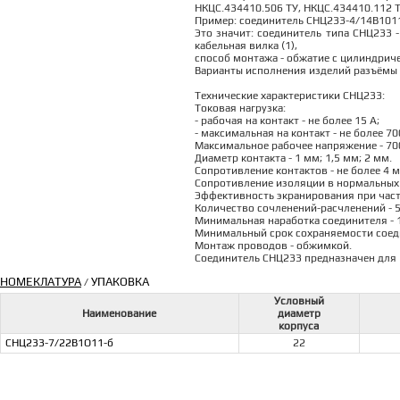
НКЦС.434410.506 ТУ, НКЦС.434410.112 Т
Пример: соединитель СНЦ233-4/14В1011
Это значит: соединитель типа СНЦ233 -
кабельная вилка (1),
способ монтажа - обжатие с цилиндричес
Варианты исполнения изделий разъёмы 
Технические характеристики СНЦ233:
Токовая нагрузка:
- рабочая на контакт - не более 15 А;
- максимальная на контакт - не более 70
Максимальное рабочее напряжение - 700
Диаметр контакта - 1 мм; 1,5 мм; 2 мм.
Сопротивление контактов - не более 4 
Сопротивление изоляции в нормальных 
Эффективность экранирования при частот
Количество сочленений-расчленений - 5
Минимальная наработка соединителя - 1
Минимальный срок сохраняемости соеди
Монтаж проводов - обжимкой.
Соединитель СНЦ233 предназначен для 
НОМЕКЛАТУРА
УПАКОВКА
/
Условный
Наименование
диаметр
корпуса
СНЦ233-7/22В1О11-б
22