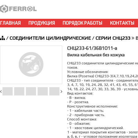
ГЛАВНАЯ
ПРОДУКЦИЯ
ПОРЯДОК РАБОТЫ
КОНТАКТЫ
/
СОЕДИНИТЕЛИ ЦИЛИНДРИЧЕСКИЕ
/
СЕРИИ СНЦ233
В
СНЦ233-61/36В1О11-а
Вилка кабельная без кожуха
СНЦ233 соединители цилиндрические ни
токов.
Условные обозначения:
Вилка (Розетка) СНЦ233-3(4,7,10,19,24,28
СНЦ233 - тип соединителя - соедините
3, 4, 7, 10, 19, 24, 28, 32, 41, 43, 45, 55
14, 18, 22, 24, 27, 30, 33, 36, 39 - услов
Вид контактов:
- В - вилка;
- Р - розетка.
Конструктивное исполнение:
- 1 - кабельная часть;
- 2 - приборная часть.
Способ монтажа:
- 0 - обжатие;
- 1 - хвостовик цилиндрический.
1 - материал покрытия контактов - золо
а, б, в, г - угловое положение изолято