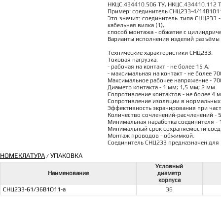
НКЦС.434410.506 ТУ, НКЦС.434410.112 Т
Пример: соединитель СНЦ233-4/14В1011
Это значит: соединитель типа СНЦ233 -
кабельная вилка (1),
способ монтажа - обжатие с цилиндричес
Варианты исполнения изделий разъёмы 
Технические характеристики СНЦ233:
Токовая нагрузка:
- рабочая на контакт - не более 15 А;
- максимальная на контакт - не более 70
Максимальное рабочее напряжение - 700
Диаметр контакта - 1 мм; 1,5 мм; 2 мм.
Сопротивление контактов - не более 4 
Сопротивление изоляции в нормальных 
Эффективность экранирования при частот
Количество сочленений-расчленений - 5
Минимальная наработка соединителя - 1
Минимальный срок сохраняемости соеди
Монтаж проводов - обжимкой.
Соединитель СНЦ233 предназначен для 
НОМЕКЛАТУРА
УПАКОВКА
/
Условный
Наименование
диаметр
корпуса
СНЦ233-61/36В1О11-а
36