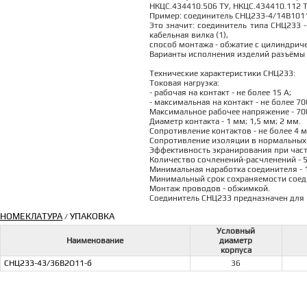
НКЦС.434410.506 ТУ, НКЦС.434410.112 Т
Пример: соединитель СНЦ233-4/14В1011
Это значит: соединитель типа СНЦ233 -
кабельная вилка (1),
способ монтажа - обжатие с цилиндричес
Варианты исполнения изделий разъёмы 
Технические характеристики СНЦ233:
Токовая нагрузка:
- рабочая на контакт - не более 15 А;
- максимальная на контакт - не более 70
Максимальное рабочее напряжение - 700
Диаметр контакта - 1 мм; 1,5 мм; 2 мм.
Сопротивление контактов - не более 4 
Сопротивление изоляции в нормальных 
Эффективность экранирования при частот
Количество сочленений-расчленений - 5
Минимальная наработка соединителя - 1
Минимальный срок сохраняемости соеди
Монтаж проводов - обжимкой.
Соединитель СНЦ233 предназначен для 
НОМЕКЛАТУРА
УПАКОВКА
/
Условный
Наименование
диаметр
корпуса
СНЦ233-43/36В2О11-б
36