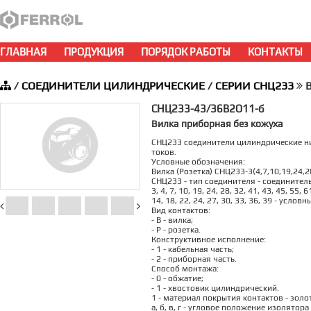
ГЛАВНАЯ
ПРОДУКЦИЯ
ПОРЯДОК РАБОТЫ
КОНТАКТЫ
/
СОЕДИНИТЕЛИ ЦИЛИНДРИЧЕСКИЕ
/
СЕРИИ СНЦ233
В
СНЦ233-43/36В2О11-б
Вилка приборная без кожуха
СНЦ233 соединители цилиндрические ни
токов.
Условные обозначения:
Вилка (Розетка) СНЦ233-3(4,7,10,19,24,28
СНЦ233 - тип соединителя - соедините
3, 4, 7, 10, 19, 24, 28, 32, 41, 43, 45, 55
14, 18, 22, 24, 27, 30, 33, 36, 39 - услов
Вид контактов:
- В - вилка;
- Р - розетка.
Конструктивное исполнение:
- 1 - кабельная часть;
- 2 - приборная часть.
Способ монтажа:
- 0 - обжатие;
- 1 - хвостовик цилиндрический.
1 - материал покрытия контактов - золо
а, б, в, г - угловое положение изолято