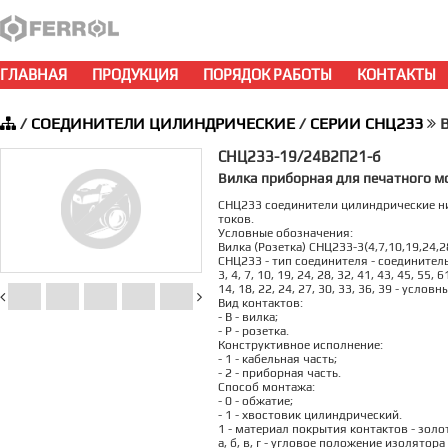
ГЛАВНАЯ
ПРОДУКЦИЯ
ПОРЯДОК РАБОТЫ
КОНТАКТЫ
/
СОЕДИНИТЕЛИ ЦИЛИНДРИЧЕСКИЕ
/
СЕРИИ СНЦ233
В
СНЦ233-19/24В2П21-б
Вилка приборная для печатного м
СНЦ233 соединители цилиндрические ни
токов.
Условные обозначения:
Вилка (Розетка) СНЦ233-3(4,7,10,19,24,28
СНЦ233 - тип соединителя - соедините
3, 4, 7, 10, 19, 24, 28, 32, 41, 43, 45, 55
14, 18, 22, 24, 27, 30, 33, 36, 39 - услов
Вид контактов:
- В - вилка;
- Р - розетка.
Конструктивное исполнение:
- 1 - кабельная часть;
- 2 - приборная часть.
Способ монтажа:
- 0 - обжатие;
- 1 - хвостовик цилиндрический.
1 - материал покрытия контактов - золо
а, б, в, г - угловое положение изолято