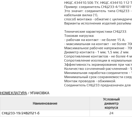
НКЦС.434410.506 ТУ, НКЦС.434410.112 Т
Пример: соединитель СНЦ233-4/14В1011
Это значит: соединитель типа СНЦ233 -
кабельная вилка (1),
способ монтажа - обжатие с цилиндричес
Варианты исполнения изделий разъёмы 
Технические характеристики СНЦ233:
Токовая нагрузка:
- рабочая на контакт - не более 15 А;
- максимальная на контакт - не более 70
Максимальное рабочее напряжение - 700
Диаметр контакта - 1 мм; 1,5 мм; 2 мм.
Сопротивление контактов - не более 4 
Сопротивление изоляции в нормальных 
Эффективность экранирования при частот
Количество сочленений-расчленений - 5
Минимальная наработка соединителя - 1
Минимальный срок сохраняемости соеди
Монтаж проводов - обжимкой.
Соединитель СНЦ233 предназначен для 
НОМЕКЛАТУРА
УПАКОВКА
/
Условный
Наименование
диаметр
корпуса
СНЦ233-19/24В2П21-б
24