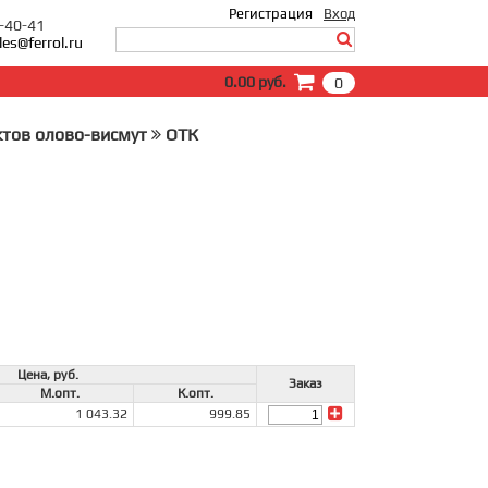
Регистрация
Вход
0-40-41
les@ferrol.ru
Вход
0.00 руб.
0
E-Mail:
Пароль:
ктов олово-висмут
ОТК
Запомнить меня
Забыли пароль?
Цена, руб.
Заказ
М.опт.
К.опт.
1 043.32
999.85