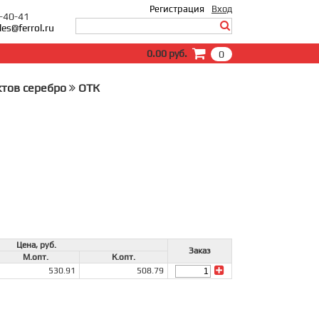
Регистрация
Вход
0-40-41
les@ferrol.ru
Вход
0.00 руб.
0
E-Mail:
Пароль:
ктов серебро
ОТК
Запомнить меня
Забыли пароль?
Цена, руб.
Заказ
М.опт.
К.опт.
530.91
508.79