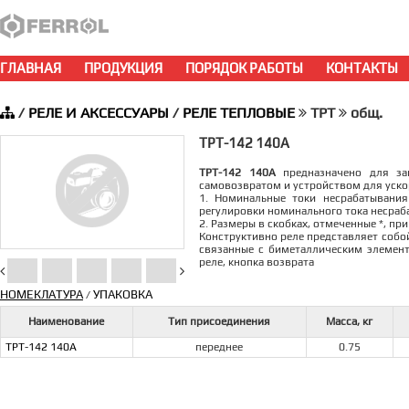
ГЛАВНАЯ
ПРОДУКЦИЯ
ПОРЯДОК РАБОТЫ
КОНТАКТЫ
/
РЕЛЕ И АКСЕССУАРЫ
/
РЕЛЕ ТЕПЛОВЫЕ
ТРТ
общ.
ТРТ-142 140А
ТРТ-142 140А
предназначено для защ
самовозвратом и устройством для уско
1. Номинальные токи несрабатывания
регулировки номинального тока несраб
2. Размеры в скобках, отмеченные *, пр
Конструктивно реле представляет собо
связанные с биметаллическим элемен
реле, кнопка возврата
НОМЕКЛАТУРА
УПАКОВКА
/
Наименование
Тип присоединения
Масса, кг
ТРТ-142 140А
переднее
0.75