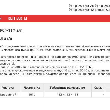
(473) 260-40-20 (473) 26
(473) 260-40-42 E-mail:
sa
Ы
КОНТАКТЫ
РСГ-11
з/п
0Гц з/п
з/п
предназначено для использования в противоаварийной автоматике в каче
ПВ, частотного пуска при АВР). Реле выполнены универсальными и могут 
ествляется от источника напряжения контролируемой сети. Реле имеют рег
 могут подключаться с помощью переключателя (ручное управление) или д
ная цепь).
сполнение УХЛ или О, категория размещения «4» по ГОСТ 15150-69.
х температур окружающего воздуха от минус 40 до плюс 50 °С для исполнения
оболочки реле IP40, а контактных зажимов для присоединения внешних провод
Род тока
Частота, Hz
Габаритные размеры, мм
Склад
Переменный
60Гц
132 х 152 х 181
-