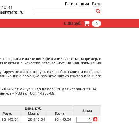
Регистрация
Вход
0-40-41
les@ferrol.ru
Вход
0.00 руб.
0
E-Mail:
Пароль:
Запомнить меня
Забыли пароль?
стве органа измерения и фиксации частоты (например, в
применяться в качестве реле понижения или повышения
улируемые дискретно уставки срабатывания и возврата.
истанционно с помощью замыкающих контактов внешнего
 УХЛ4 и от минус 10 до плюс 55 °С для исполнения О4.
ников - IP00 по ГОСТ 14255-69.
Цена, руб.
Заказ
Розн.
М.опт.
К.опт.
20 443.54
20 443.54
20 443.54