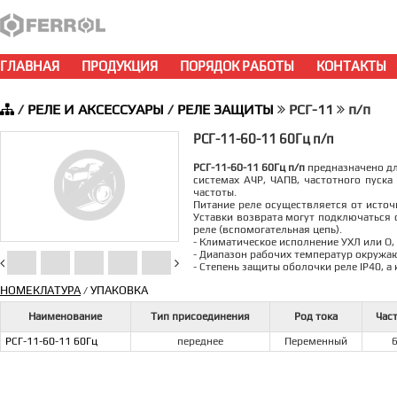
ГЛАВНАЯ
ПРОДУКЦИЯ
ПОРЯДОК РАБОТЫ
КОНТАКТЫ
/
РЕЛЕ И АКСЕССУАРЫ
/
РЕЛЕ ЗАЩИТЫ
РСГ-11
п/п
РСГ-11-60-11 60Гц п/п
РСГ-11-60-11 60Гц п/п
предназначено дл
системах АЧР, ЧАПВ, частотного пуск
частоты.
Питание реле осуществляется от источ
Уставки возврата могут подключаться
реле (вспомогательная цепь).
- Климатическое исполнение УХЛ или О,
- Диапазон рабочих температур окружаю
- Степень защиты оболочки реле IP40, 
НОМЕКЛАТУРА
УПАКОВКА
/
Наименование
Тип присоединения
Род тока
Част
РСГ-11-60-11 60Гц
переднее
Переменный