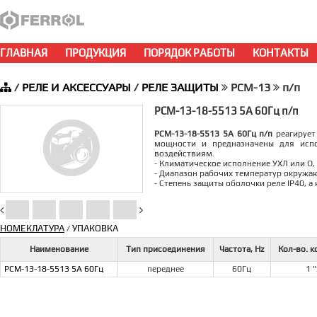
ГЛАВНАЯ
ПРОДУКЦИЯ
ПОРЯДОК РАБОТЫ
КОНТАКТЫ
/
РЕЛЕ И АКСЕССУАРЫ
/
РЕЛЕ ЗАЩИТЫ
РСМ-13
п/п
РСМ-13-18-5513 5А 60Гц п/п
РСМ-13-18-5513 5А 60Гц п/п
реагирует
мощности и предназначены для испо
воздействиям.
- Климатическое исполнение УХЛ или О,
- Диапазон рабочих температур окружаю
- Степень защиты оболочки реле IP40, 
НОМЕКЛАТУРА
УПАКОВКА
/
Наименование
Тип присоединения
Частота, Hz
Кол-во. 
РСМ-13-18-5513 5А 60Гц
переднее
60Гц
1 "