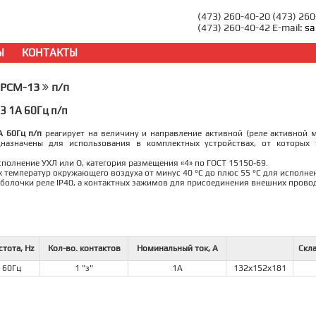
(473) 260-40-20 (473) 26
(473) 260-40-42 E-mail:
sa
Ы
КОНТАКТЫ
РСМ-13
п/п
3 1А 60Гц п/п
А 60Гц п/п
реагирует на величину и направление активной (реле активной 
назначены для использования в комплектных устройствах, от которых 
сполнение УХЛ или О, категория размещения «4» по ГОСТ 15150-69.
х температур окружающего воздуха от минус 40 °С до плюс 55 °С для исполне
оболочки реле IP40, а контактных зажимов для присоединения внешних провод
стота, Hz
Кол-во. контактов
Номинальный ток, А
Скл
60Гц
1 "з"
1А
132х152х181