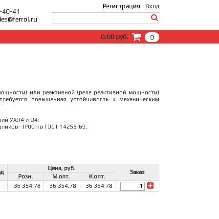
Регистрация
Вход
0-40-41
les@ferrol.ru
Вход
0.00 руб.
0
E-Mail:
Пароль:
Запомнить меня
Забыли пароль?
мощности) или реактивной (реле реактивной мощности)
требуется повышенная устойчивость к механическим
ний УХЛ4 и О4.
ников - IP00 по ГОСТ 14255-69.
Цена, руб.
ад
Заказ
Розн.
М.опт.
К.опт.
-
36 354.78
36 354.78
36 354.78