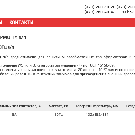
(473) 260-40-20 (473) 26
(473) 260-40-42 E-mail:
sa
Ы
КОНТАКТЫ
РМОП
з/п
0Гц з/п
ц з/п
предназначено для защиты многообмоточных трансформаторов и л
сполнение УХЛ или О, категория размещения «4» по ГОСТ 15150-69.
х температур окружающего воздуха от минус 20 до плюс 40 °С для исполнения
оболочки реле IP40, а контактных зажимов для присоединения внешних провод
льный ток контактов, А
Частота, Hz
Габаритные размеры, мм
Скла
5А
50Гц
132х152х181