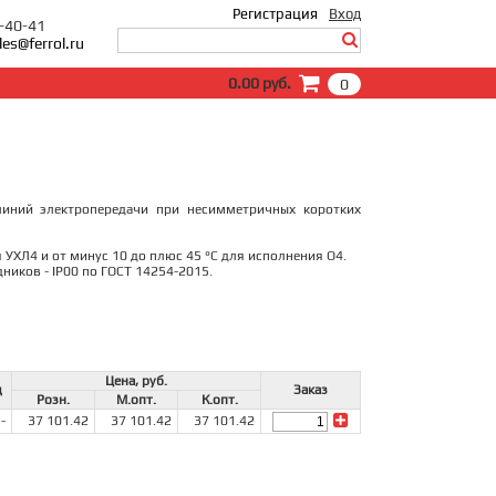
Регистрация
Вход
0-40-41
les@ferrol.ru
Вход
0.00 руб.
0
E-Mail:
Пароль:
Запомнить меня
Забыли пароль?
иний электропередачи при несимметричных коротких
 УХЛ4 и от минус 10 до плюс 45 °С для исполнения О4.
ников - IP00 по ГОСТ 14254-2015.
Цена, руб.
д
Заказ
Розн.
М.опт.
К.опт.
-
37 101.42
37 101.42
37 101.42