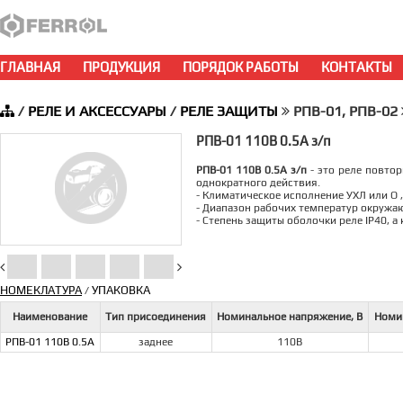
ГЛАВНАЯ
ПРОДУКЦИЯ
ПОРЯДОК РАБОТЫ
КОНТАКТЫ
/
РЕЛЕ И АКСЕССУАРЫ
/
РЕЛЕ ЗАЩИТЫ
РПВ-01, РПВ-02
РПВ-01 110В 0.5А з/п
РПВ-01 110В 0.5А з/п
- это реле повто
однократного действия.
- Климатическое исполнение УХЛ или О 
- Диапазон рабочих температур окружаю
- Степень защиты оболочки реле IP40, 
НОМЕКЛАТУРА
УПАКОВКА
/
Наименование
Тип присоединения
Номинальное напряжение, В
Номин
РПВ-01 110В 0.5А
заднее
110В