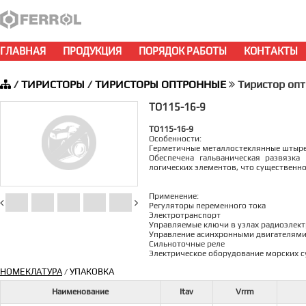
ГЛАВНАЯ
ПРОДУКЦИЯ
ПОРЯДОК РАБОТЫ
КОНТАКТЫ
/
ТИРИСТОРЫ
/
ТИРИСТОРЫ ОПТРОННЫЕ
Тиристор оп
ТО115-16-9
ТО115-16-9
Особенности:
Герметичные металлостеклянные штыре
Обеспечена гальваническая развязка
логических элементов, что существенн
Применение:
Регуляторы переменного тока
Электротранспорт
Управляемые ключи в узлах радиоэлек
Управление асинхронными двигателям
Сильноточные реле
Электрическое оборудование морских с
НОМЕКЛАТУРА
УПАКОВКА
/
Наименование
Itav
Vrrm