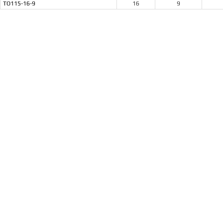
ТО115-16-9
16
9