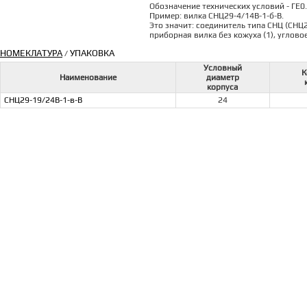
Обозначение технических условий - ГЕ0.
Пример: вилка СНЦ29-4/14В-1-б-В.
Это значит: соединитель типа СНЦ (СНЦ29
приборная вилка без кожуха (1), углово
НОМЕКЛАТУРА
УПАКОВКА
/
Условный
К
Наименование
диаметр
корпуса
СНЦ29-19/24В-1-в-В
24