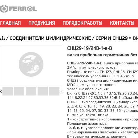
ГЛАВНАЯ
ПРОДУКЦИЯ
ПОРЯДОК РАБОТЫ
КОНТАКТЫ
/
СОЕДИНИТЕЛИ ЦИЛИНДРИЧЕСКИЕ
/
СЕРИИ СНЦ29
ВИ
СНЦ29-19/24В-1-в-В
вилка приборная герметичная без
СНЦ29-19/24В-1-в-В
вилка приборная ге
3МГц) и импульсного токов.
Приборные вилки СНЦ27, СНЦ28, СНЦ29
техническим условиям ГЕО.364.241ТУ.
СНЦ29 соединители цилиндрические низк
МГц) и импульсного токов.
Условные обозначения:
Вилка СНЦ29-2(3,4,6,7,10,15,19,20,23,24,
14(18,22,24,27,30,33,36,39)В-1-а(б,в,г)-В(
СНЦ29 - тип соединителя - цилиндричес
2, 3, 4, 6, 7, 10, 15, 19, 20, 23, 24, 26, 3
14, 18, 22, 24, 27, 30, 33, 36, 39 - услов
В - тип контакта - вилка.
1 - конструктивное исполнение - прибор
Положение изолятора:
- а, б, в, г - угловое положение изолято
- при нормальном положении изолятора
В - всеклиматическое исполнение.