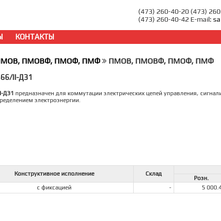
(473) 260-40-20 (473) 26
(473) 260-40-42 E-mail:
sa
Ы
КОНТАКТЫ
МОВ, ПМОВФ, ПМОФ, ПМФ
ПМОВ, ПМОВФ, ПМОФ, ПМФ
6/II-Д31
I-Д31
предназначен для коммутации электрических цепей управления, сигнали
ределением электроэнергии.
Конструктивное исполнение
Склад
Розн.
с фиксацией
-
5 000.