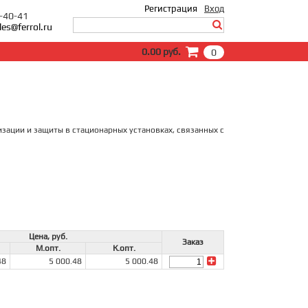
Регистрация
Вход
0-40-41
les@ferrol.ru
Вход
0.00 руб.
0
E-Mail:
Пароль:
Запомнить меня
Забыли пароль?
зации и защиты в стационарных установках, связанных с
Цена, руб.
Заказ
М.опт.
К.опт.
48
5 000.48
5 000.48