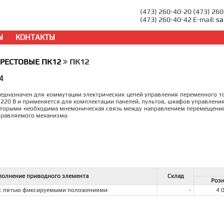
(473) 260-40-20 (473) 26
(473) 260-40-42 E-mail:
sa
Ы
КОНТАКТЫ
РЕСТОВЫЕ ПК12
ПК12
4
едназначен для коммутации электрических цепей управления переменного ток
220 В и применяется для комплектации панелей, пультов, шкафов управлени
оторыми необходима мнемоническая связь между направлением перемещения
правляемого механизма.
полнение приводного элемента
Склад
Розн
 с пятью фиксируемыми положениями
-
4 