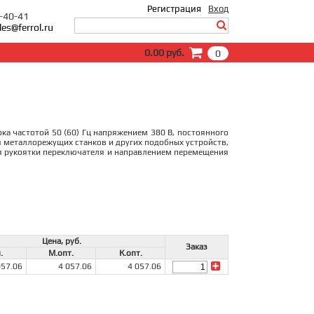
Регистрация
Вход
0-40-41
les@ferrol.ru
Вход
0.00 руб.
0
E-Mail:
Пароль:
Запомнить меня
Забыли пароль?
а частотой 50 (60) Гц напряжением 380 В, постоянного
я металлорежущих станков и других подобных устройств,
 рукоятки переключателя и направлением перемещения
Цена, руб.
Заказ
.
М.опт.
К.опт.
057.06
4 057.06
4 057.06