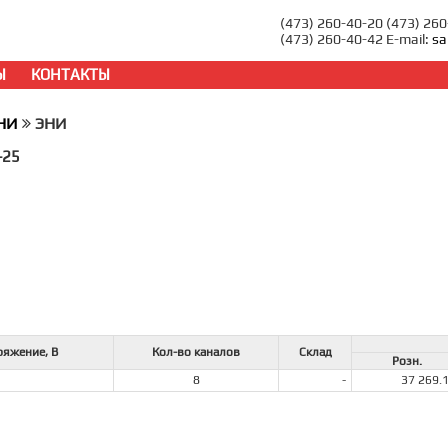
(473) 260-40-20 (473) 26
(473) 260-40-42 E-mail:
sa
Ы
КОНТАКТЫ
НИ
ЭНИ
-25
ряжение, В
Кол-во каналов
Склад
Розн.
8
-
37 269.