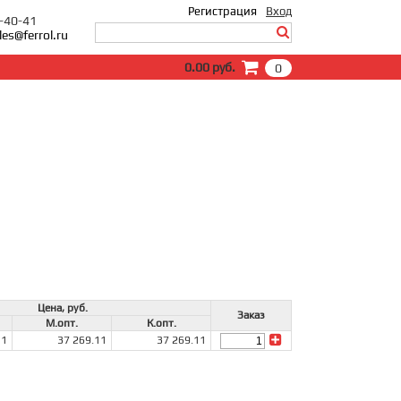
Регистрация
Вход
0-40-41
les@ferrol.ru
Вход
0.00 руб.
0
E-Mail:
Пароль:
Запомнить меня
Забыли пароль?
Цена, руб.
Заказ
М.опт.
К.опт.
11
37 269.11
37 269.11