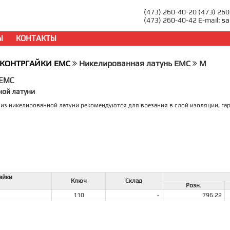
(473) 260-40-20 (473) 26
(473) 260-40-42 E-mail:
sa
Ы
КОНТАКТЫ
КОНТРГАЙКИ EMC
Никелированная латунь EMC
M
-EMC
ной латуни
из никелированной латуни рекомендуются для врезания в слой изоляции, га
айки
Ключ
Склад
Розн.
110
-
796.22