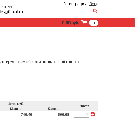
Регистрация
Вход
0-40-41
les@ferrol.ru
Вход
0.00 руб.
0
E-Mail:
Пароль:
Запомнить меня
Забыли пароль?
рантируя таким образом оптимальный контакт.
Цена, руб.
Заказ
М.опт.
К.опт.
746.46
696.68