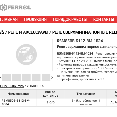
ГЛАВНАЯ
ПРОДУКЦИЯ
ПОРЯДОК РАБОТЫ
КОНТАКТЫ
/
РЕЛЕ И АКСЕССУАРЫ
/
РЕЛЕ СВЕРХМИНИАТЮРНЫЕ REL
RSM850B-6112-8M-1024
Реле сверхминиатюрное сигнальное
RSM850B-6112-8M-1024
Реле сверхми
верхминиатюрные поляризованные реле,
- Катушки DC до 24 V DC, низкая мощнос
- Разметка выводов как для микросхемы
- Электрическая прочность 1000Vrms, 
- Применения: для устройств телеком
датчиков управления
- Сертификаты, директивы: RoHS.
НОМЕКЛАТУРА
УПАКОВКА
/
Кол-во.
М
Наименование
Тип катушки
контактов
к
RSM850B-6112-8M-
В - бистабильное, 1
2 С/О
AgP
1024
катушка