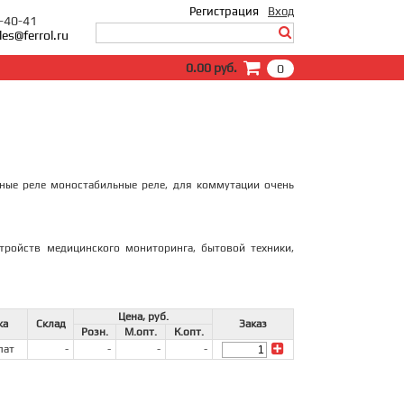
Регистрация
Вход
0-40-41
les@ferrol.ru
Вход
0.00 руб.
0
E-Mail:
Пароль:
Запомнить меня
Забыли пароль?
ные реле моностабильные реле, для коммутации очень
стройств медицинского мониторинга, бытовой техники,
Цена, руб.
жа
Склад
Заказ
Розн.
М.опт.
К.опт.
лат
-
-
-
-