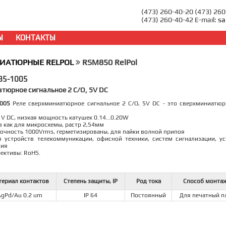
(473) 260-40-20 (473) 26
(473) 260-40-42 E-mail:
sa
Ы
КОНТАКТЫ
НИАТЮРНЫЕ RELPOL
RSM850 RelPol
85-1005
тюрное сигнальное 2 C/O, 5V DC
005
Реле сверхминиатюрное сигнальное 2 C/O, 5V DC - это сверхминиатюр
 V DC, низкая мощность катушек 0.14...0.20W
в как для микросхемы, растр 2,54мм
рочность 1000Vrms, герметизированы, для пайки волной припоя
я устройств телекоммуникации, офисной техники, систем сигнализации, у
ния
рективы: RoHS.
ериал контактов
Степень защиты, IP
Род тока
Способ монта
gPd/Au 0.2 um
IP 64
Постоянный
Для печатный п