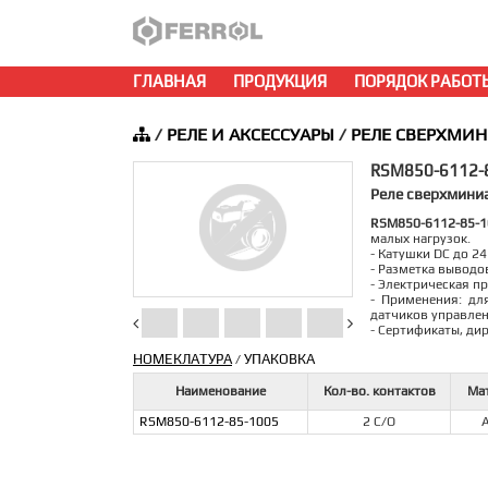
ГЛАВНАЯ
ПРОДУКЦИЯ
ПОРЯДОК РАБОТ
/
РЕЛЕ И АКСЕССУАРЫ
/
РЕЛЕ СВЕРХМИ
RSM850-6112-
Реле сверхминиа
RSM850-6112-85-1
малых нагрузок.
- Катушки DC до 24
- Разметка выводо
- Электрическая п
- Применения: дл
датчиков управле
- Сертификаты, ди
НОМЕКЛАТУРА
УПАКОВКА
/
Наименование
Кол-во. контактов
Мат
RSM850-6112-85-1005
2 С/О
A