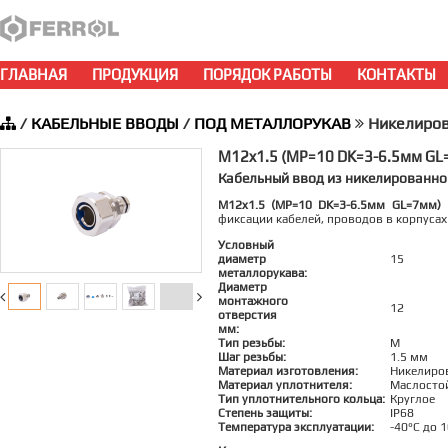
ГЛАВНАЯ
ПРОДУКЦИЯ
ПОРЯДОК РАБОТЫ
КОНТАКТЫ
/
КАБЕЛЬНЫЕ ВВОДЫ
/
ПОД МЕТАЛЛОРУКАВ
Никелиров
M12x1.5 (MP=10 DK=3-6.5мм GL
Кабельный ввод из никелированно
M12x1.5 (MP=10 DK=3-6.5мм GL=7мм)
К
фиксации кабелей, проводов в корпуса
Условный
диаметр
15
металлорукава:
Диаметр
монтажного
12
отверстия
мм:
Тип резьбы:
M
Шаг резьбы:
1.5 мм
Материал изготовления:
Никелиро
Материал уплотнителя:
Маслосто
Тип уплотнительного кольца:
Круглое
Степень защиты:
IP68
Температура эксплуатации:
-40°C до 