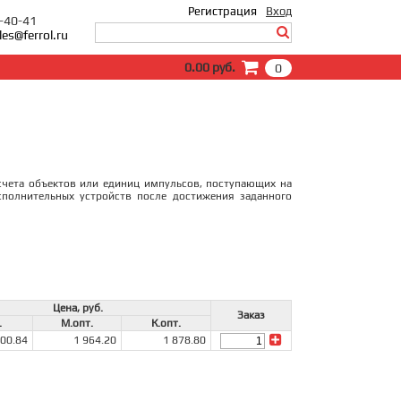
Регистрация
Вход
0-40-41
les@ferrol.ru
Вход
0.00 руб.
0
E-Mail:
Пароль:
Запомнить меня
Забыли пароль?
чета объектов или единиц импульсов, поступающих на
сполнительных устройств после достижения заданного
Цена, руб.
Заказ
.
М.опт.
К.опт.
100.84
1 964.20
1 878.80