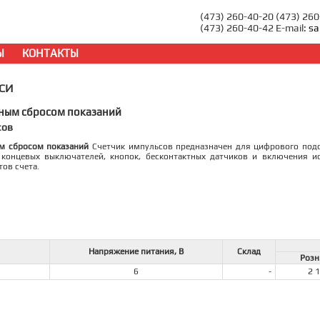
(473) 260-40-20 (473) 26
(473) 260-40-42 E-mail:
sa
Ы
КОНТАКТЫ
 СИ
чным сбросом показаний
сов
м сбросом показаний
Счетчик импульсов предназначен для цифрового подс
 концевых выключателей, кнопок, бесконтактных датчиков и включения и
тов счета.
Напряжение питания, В
Склад
Розн
6
-
2 