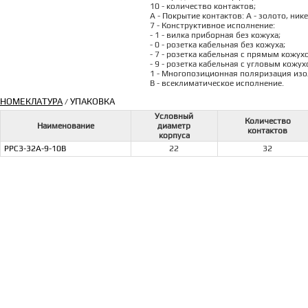
10 - количество контактов;
А - Покрытие контактов: А - золото, ник
7 - Конструктивное исполнение:
- 1 - вилка приборная без кожуха;
- 0 - розетка кабельная без кожуха;
- 7 - розетка кабельная с прямым кожух
- 9 - розетка кабельная с угловым кожух
1 - Многопозиционная поляризация изоля
В - всеклиматическое исполнение.
НОМЕКЛАТУРА
УПАКОВКА
/
Условный
Количество
Наименование
диаметр
контактов
корпуса
РРС3-32А-9-10В
22
32