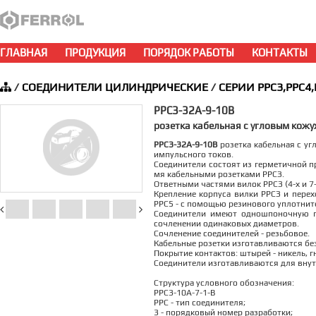
ГЛАВНАЯ
ПРОДУКЦИЯ
ПОРЯДОК РАБОТЫ
КОНТАКТЫ
/
СОЕДИНИТЕЛИ ЦИЛИНДРИЧЕСКИЕ
/
СЕРИИ РРС3,РРС4,
РРС3-32А-9-10В
розетка кабельная с угловым кож
РРС3-32А-9-10В
розетка кабельная с уг
импульсного токов.
Соединители состоят из герметичной пр
мя кабельными розетками РРСЗ.
Ответными частями вилок РРСЗ (4-х и 
Крепление корпуса вилки РРСЗ и перех
РРС5 - с помощью резинового уплотните
Соединители имеют одношпоночную п
сочленении одинаковых диаметров.
Сочленение соединителей - резьбовое.
Кабельные розетки изготавливаются без
Покрытие контактов: штырей - никель, гн
Соединители изготавливаются для внут
Структура условного обозначения:
РРС3-10А-7-1-В
РРС - тип соединителя;
3 - порядковый номер разработки;