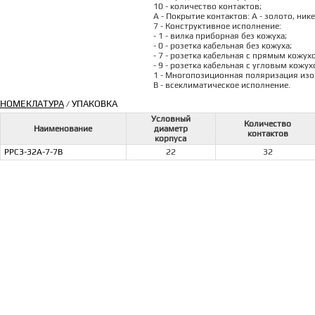
10 - количество контактов;
А - Покрытие контактов: А - золото, ник
7 - Конструктивное исполнение:
- 1 - вилка приборная без кожуха;
- 0 - розетка кабельная без кожуха;
- 7 - розетка кабельная с прямым кожух
- 9 - розетка кабельная с угловым кожух
1 - Многопозиционная поляризация изоля
В - всеклиматическое исполнение.
НОМЕКЛАТУРА
УПАКОВКА
/
Условный
Количество
Наименование
диаметр
контактов
корпуса
РРС3-32А-7-7В
22
32