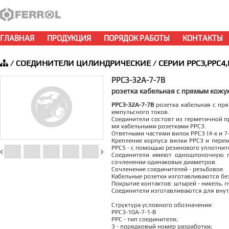
ГЛАВНАЯ
ПРОДУКЦИЯ
ПОРЯДОК РАБОТЫ
КОНТАКТЫ
/
СОЕДИНИТЕЛИ ЦИЛИНДРИЧЕСКИЕ
/
СЕРИИ РРС3,РРС4,
РРС3-32А-7-7В
розетка кабельная с прямым кожу
РРС3-32А-7-7В
розетка кабельная с пря
импульсного токов.
Соединители состоят из герметичной пр
мя кабельными розетками РРСЗ.
Ответными частями вилок РРСЗ (4-х и 
Крепление корпуса вилки РРСЗ и перех
РРС5 - с помощью резинового уплотните
Соединители имеют одношпоночную п
сочленении одинаковых диаметров.
Сочленение соединителей - резьбовое.
Кабельные розетки изготавливаются без
Покрытие контактов: штырей - никель, гн
Соединители изготавливаются для внут
Структура условного обозначения:
РРС3-10А-7-1-В
РРС - тип соединителя;
3 - порядковый номер разработки;