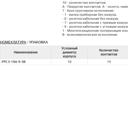
10 - количество контактов;
А - Покрытие контактов: А - золото, ник
7 - Конструктивное исполнение:
- 1 - вилка приборная без кожуха;
- 0 - розетка кабельная без кожуха;
- 7 - розетка кабельная с прямым кожух
- 9 - розетка кабельная с угловым кожух
1 - Многопозиционная поляризация изоля
В - всеклиматическое исполнение.
НОМЕКЛАТУРА
УПАКОВКА
/
Условный
Количество
Наименование
диаметр
контактов
корпуса
РРС3-19А-9-3В
18
19