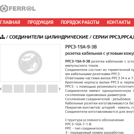
ГЛАВНАЯ
ПРОДУКЦИЯ
ПОРЯДОК РАБОТЫ
КОНТАКТЫ
/
СОЕДИНИТЕЛИ ЦИЛИНДРИЧЕСКИЕ
/
СЕРИИ РРС3,РРС4,
РРС3-19А-9-3В
розетка кабельная с угловым кож
РРС3-19А-9-3В
розетка кабельная с угл
импульсного токов.
Соединители состоят из герметичной пр
мя кабельными розетками РРСЗ.
Ответными частями вилок РРСЗ (4-х и 
Крепление корпуса вилки РРСЗ и перех
РРС5 - с помощью резинового уплотните
Соединители имеют одношпоночную п
сочленении одинаковых диаметров.
Сочленение соединителей - резьбовое.
Кабельные розетки изготавливаются без
Покрытие контактов: штырей - никель, гн
Соединители изготавливаются для внут
Структура условного обозначения:
РРС3-10А-7-1-В
РРС - тип соединителя;
3 - порядковый номер разработки;