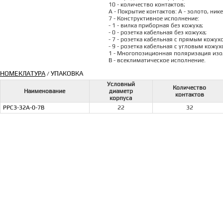
10 - количество контактов;
А - Покрытие контактов: А - золото, ник
7 - Конструктивное исполнение:
- 1 - вилка приборная без кожуха;
- 0 - розетка кабельная без кожуха;
- 7 - розетка кабельная с прямым кожух
- 9 - розетка кабельная с угловым кожух
1 - Многопозиционная поляризация изоля
В - всеклиматическое исполнение.
НОМЕКЛАТУРА
УПАКОВКА
/
Условный
Количество
Наименование
диаметр
контактов
корпуса
РРС3-32А-0-7В
22
32