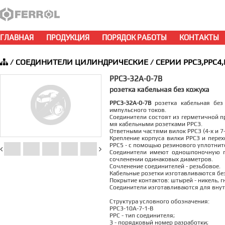
ГЛАВНАЯ
ПРОДУКЦИЯ
ПОРЯДОК РАБОТЫ
КОНТАКТЫ
/
СОЕДИНИТЕЛИ ЦИЛИНДРИЧЕСКИЕ
/
СЕРИИ РРС3,РРС4,
РРС3-32А-0-7В
розетка кабельная без кожуха
РРС3-32А-0-7В
розетка кабельная без 
импульсного токов.
Соединители состоят из герметичной пр
мя кабельными розетками РРСЗ.
Ответными частями вилок РРСЗ (4-х и 
Крепление корпуса вилки РРСЗ и перех
РРС5 - с помощью резинового уплотните
Соединители имеют одношпоночную п
сочленении одинаковых диаметров.
Сочленение соединителей - резьбовое.
Кабельные розетки изготавливаются без
Покрытие контактов: штырей - никель, гн
Соединители изготавливаются для внут
Структура условного обозначения:
РРС3-10А-7-1-В
РРС - тип соединителя;
3 - порядковый номер разработки;