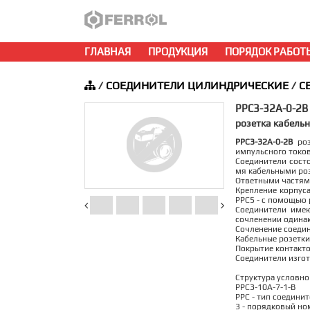
ГЛАВНАЯ
ПРОДУКЦИЯ
ПОРЯДОК РАБОТ
/
СОЕДИНИТЕЛИ ЦИЛИНДРИЧЕСКИЕ
/
С
РРС3-32А-0-2В
розетка кабельн
РРС3-32А-0-2В
роз
импульсного токов
Соединители состо
мя кабельными ро
Ответными частями
Крепление корпуса
РРС5 - с помощью 
Соединители име
сочленении одина
Сочленение соедин
Кабельные розетки
Покрытие контактов
Соединители изгот
Структура условно
РРС3-10А-7-1-В
РРС - тип соединит
3 - порядковый но