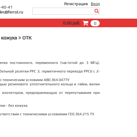
Регистрация
Вход
0-40-41
les@ferrol.ru
Вход
0.00 руб.
0
E-Mail:
Пароль:
з кожуха
ОТК
Запомнить меня
Забыли пароль?
пях постоянного, переменного (частотой до 3 МГц),
бельной розетки РРС 3, герметичного перехода РРС6 с 2-
о техническим условиям АВ0.364.047ТУ.
щью резинового уплотнительного кольца и гайки, вилки
 изоляторов, предохраняющую от перепутывания при
и - без кожуха.
тветствии с техническими условиями ГЕ0.364.215 ТУ.