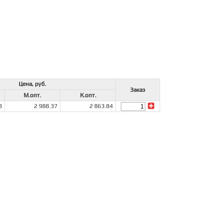
Цена, руб.
Заказ
М.опт.
К.опт.
8
2 988.37
2 863.84