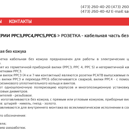
(473) 260-40-20 (473) 26
(473) 260-40-42 E-mail:
sa
Ы
КОНТАКТЫ
ЕРИИ РРС3,РРС4,РРС5,РРС6
РОЗЕТКА - кабельная часть бе
ая без кожуха
етка кабельная без кожуха предназначен для работы в электрических це
.
ят из герметичной приборной вилки (РРС3, РРС 4, РРС 5) и негерметичной ка
зетками РРСЗ.
 вилок РРСЗ (4-х и 7-ми контактных) являются розетки РСАТВ выпускаемые п
 вилки РРСЗ и перехода РРС6 обеспечивается сваркой, вилки РРС4 - с помо
резинового уплотнительного кольца и винтов.
ют одношпоночную поляризацию корпусов и многопозиционную установку
ковых диаметров.
ителей - резьбовое.
 изготавливаются без кожуха, с прямым или угловым кожухом, приборные вилк
: штырей - никель, гнезд - золото.
авливаются для внутреннего монтажа во всеклиматическом исполнении в соо
го обозначения:
еля;
мер разработки;