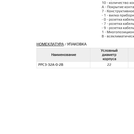
10 - количество ко
А - Покрытие конта
7 - Конструктивно
- 1 - вилка прибор
- 0 - розетка кабел
- 7 - розетка кабе
- 9 - розетка кабе
1 - Многопозицион
В - всеклиматичес
НОМЕКЛАТУРА
УПАКОВКА
/
Условный
Наименование
диаметр
корпуса
РРС3-32А-0-2В
22