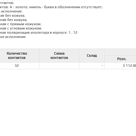
нтактов;
ктов: А - золото, никель - буква в обозначении отсутствует;
е исполнение:
ная без кожуха;
ьная без кожуха;
льная с прямым кожухом;
льная с угловым кожухом;
ная поляризация изолятора в корпусе: 1...12
кое исполнение.
Количество
Схема
Склад
контактов
контактов
Розн.
32
-
3 112.8