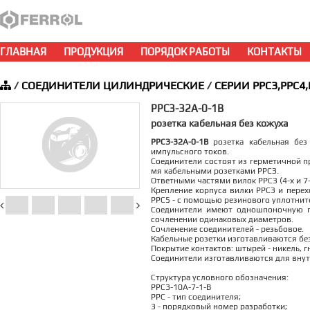
ГЛАВНАЯ
ПРОДУКЦИЯ
ПОРЯДОК РАБОТЫ
КОНТАКТЫ
/
СОЕДИНИТЕЛИ ЦИЛИНДРИЧЕСКИЕ
/
СЕРИИ РРС3,РРС4,
РРС3-32А-0-1В
розетка кабельная без кожуха
РРС3-32А-0-1В
розетка кабельная без 
импульсного токов.
Соединители состоят из герметичной пр
мя кабельными розетками РРСЗ.
Ответными частями вилок РРСЗ (4-х и 
Крепление корпуса вилки РРСЗ и перех
РРС5 - с помощью резинового уплотните
Соединители имеют одношпоночную п
сочленении одинаковых диаметров.
Сочленение соединителей - резьбовое.
Кабельные розетки изготавливаются без
Покрытие контактов: штырей - никель, гн
Соединители изготавливаются для внут
Структура условного обозначения:
РРС3-10А-7-1-В
РРС - тип соединителя;
3 - порядковый номер разработки;