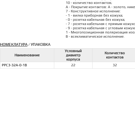
10 - количество контактов;
А - Покрытие контактов: А - золото, ник
7 - Конструктивное исполнение:
- 1 - вилка приборная без кожуха;
- 0 - розетка кабельная без кожуха;
- 7 - розетка кабельная с прямым кожух
- 9 - розетка кабельная с угловым кожух
1 - Многопозиционная поляризация изоля
В - всеклиматическое исполнение.
НОМЕКЛАТУРА
УПАКОВКА
/
Условный
Количество
Наименование
диаметр
контактов
корпуса
РРС3-32А-0-1В
22
32