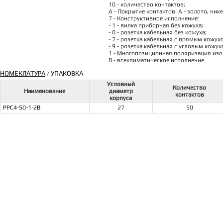
10 - количество контактов;
А - Покрытие контактов: А - золото, ник
7 - Конструктивное исполнение:
- 1 - вилка приборная без кожуха;
- 0 - розетка кабельная без кожуха;
- 7 - розетка кабельная с прямым кожух
- 9 - розетка кабельная с угловым кожух
1 - Многопозиционная поляризация изоля
В - всеклиматическое исполнение.
НОМЕКЛАТУРА
УПАКОВКА
/
Условный
Количество
Наименование
диаметр
контактов
корпуса
РРС4-50-1-2В
27
50