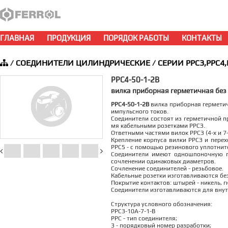
ГЛАВНАЯ
ПРОДУКЦИЯ
ПОРЯДОК РАБОТЫ
КОНТАКТЫ
/
СОЕДИНИТЕЛИ ЦИЛИНДРИЧЕСКИЕ
/
СЕРИИ РРС3,РРС4,
РРС4-50-1-2В
вилка приборная герметичная без
РРС4-50-1-2В
вилка приборная герметич
импульсного токов.
Соединители состоят из герметичной пр
мя кабельными розетками РРСЗ.
Ответными частями вилок РРСЗ (4-х и 
Крепление корпуса вилки РРСЗ и перех
РРС5 - с помощью резинового уплотните
Соединители имеют одношпоночную п
сочленении одинаковых диаметров.
Сочленение соединителей - резьбовое.
Кабельные розетки изготавливаются без
Покрытие контактов: штырей - никель, гн
Соединители изготавливаются для внут
Структура условного обозначения:
РРС3-10А-7-1-В
РРС - тип соединителя;
3 - порядковый номер разработки;