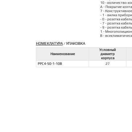
10 - количество ко
А - Покрытие конта
7 - Конструктивно
- 1 - вилка прибор
- 0 - розетка кабел
- 7 - розетка кабе
- 9 - розетка кабе
1 - Многопозицион
В - всеклиматичес
НОМЕКЛАТУРА
УПАКОВКА
/
Условный
Наименование
диаметр
корпуса
РРС4-50-1-10В
27