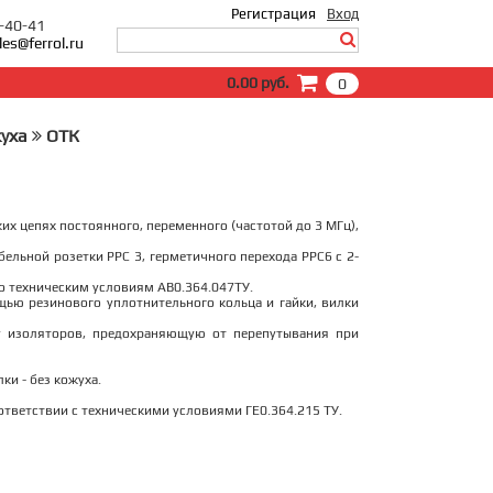
Регистрация
Вход
0-40-41
les@ferrol.ru
Вход
0.00 руб.
0
E-Mail:
Пароль:
жуха
ОТК
Запомнить меня
Забыли пароль?
х цепях постоянного, переменного (частотой до 3 МГц),
бельной розетки РРС 3, герметичного перехода РРС6 с 2-
о техническим условиям АВ0.364.047ТУ.
щью резинового уплотнительного кольца и гайки, вилки
 изоляторов, предохраняющую от перепутывания при
и - без кожуха.
тветствии с техническими условиями ГЕ0.364.215 ТУ.