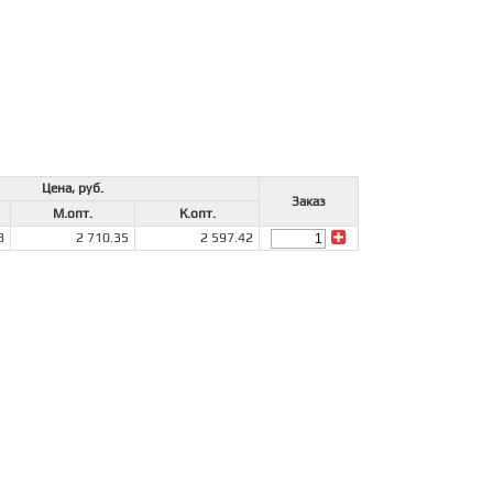
Цена, руб.
Заказ
М.опт.
К.опт.
8
2 710.35
2 597.42