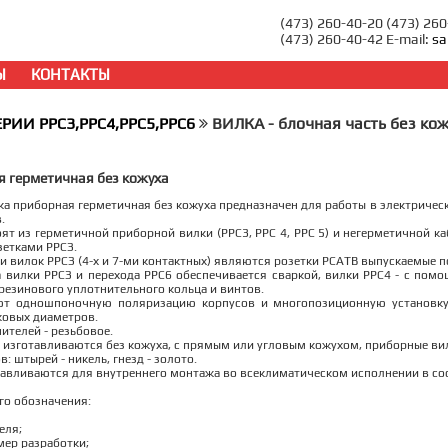
(473) 260-40-20 (473) 26
(473) 260-40-42 E-mail:
sa
Ы
КОНТАКТЫ
ЕРИИ РРС3,РРС4,РРС5,РРС6
ВИЛКА - блочная часть без ко
я герметичная без кожуха
а приборная герметичная без кожуха предназначен для работы в электрически
.
ят из герметичной приборной вилки (РРС3, РРС 4, РРС 5) и негерметичной ка
зетками РРСЗ.
 вилок РРСЗ (4-х и 7-ми контактных) являются розетки РСАТВ выпускаемые п
 вилки РРСЗ и перехода РРС6 обеспечивается сваркой, вилки РРС4 - с помо
резинового уплотнительного кольца и винтов.
ют одношпоночную поляризацию корпусов и многопозиционную установку
ковых диаметров.
ителей - резьбовое.
 изготавливаются без кожуха, с прямым или угловым кожухом, приборные вилк
: штырей - никель, гнезд - золото.
авливаются для внутреннего монтажа во всеклиматическом исполнении в соо
го обозначения:
еля;
мер разработки;