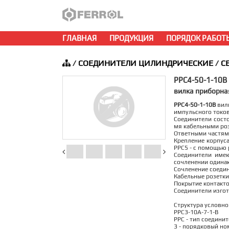
ГЛАВНАЯ
ПРОДУКЦИЯ
ПОРЯДОК РАБОТ
/
СОЕДИНИТЕЛИ ЦИЛИНДРИЧЕСКИЕ
/
С
РРС4-50-1-10В
вилка приборна
РРС4-50-1-10В
вилк
импульсного токов
Соединители состо
мя кабельными ро
Ответными частями
Крепление корпуса
РРС5 - с помощью 
Соединители име
сочленении одина
Сочленение соедин
Кабельные розетки
Покрытие контактов
Соединители изгот
Структура условно
РРС3-10А-7-1-В
РРС - тип соединит
3 - порядковый но