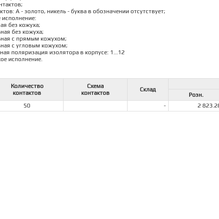
нтактов;
ктов: А - золото, никель - буква в обозначении отсутствует;
е исполнение:
ная без кожуха;
ьная без кожуха;
льная с прямым кожухом;
льная с угловым кожухом;
ная поляризация изолятора в корпусе: 1...12
кое исполнение.
Количество
Схема
Склад
контактов
контактов
Розн.
50
-
2 823.2