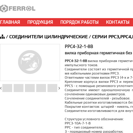
ГЛАВНАЯ
ПРОДУКЦИЯ
ПОРЯДОК РАБОТЫ
КОНТАКТЫ
/
СОЕДИНИТЕЛИ ЦИЛИНДРИЧЕСКИЕ
/
СЕРИИ РРС3,РРС4,
РРС4-32-1-8В
вилка приборная герметичная без
РРС4-32-1-8В
вилка приборная герметич
импульсного токов.
Соединители состоят из герметичной пр
мя кабельными розетками РРСЗ.
Ответными частями вилок РРСЗ (4-х и 
Крепление корпуса вилки РРСЗ и перех
РРС5 - с помощью резинового уплотните
Соединители имеют одношпоночную п
сочленении одинаковых диаметров.
Сочленение соединителей - резьбовое.
Кабельные розетки изготавливаются без
Покрытие контактов: штырей - никель, гн
Соединители изготавливаются для внут
Структура условного обозначения:
РРС3-10А-7-1-В
РРС - тип соединителя;
3 - порядковый номер разработки;