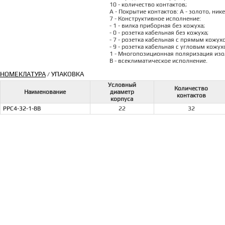
10 - количество контактов;
А - Покрытие контактов: А - золото, ник
7 - Конструктивное исполнение:
- 1 - вилка приборная без кожуха;
- 0 - розетка кабельная без кожуха;
- 7 - розетка кабельная с прямым кожух
- 9 - розетка кабельная с угловым кожух
1 - Многопозиционная поляризация изоля
В - всеклиматическое исполнение.
НОМЕКЛАТУРА
УПАКОВКА
/
Условный
Количество
Наименование
диаметр
контактов
корпуса
РРС4-32-1-8В
22
32