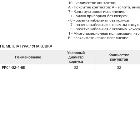
10 - количество контактов;
А - Покрытие контактов: А - золото, ник
7 - Конструктивное исполнение:
- 1 - вилка приборная без кожуха;
- 0 - розетка кабельная без кожуха;
- 7 - розетка кабельная с прямым кожух
- 9 - розетка кабельная с угловым кожух
1 - Многопозиционная поляризация изоля
В - всеклиматическое исполнение.
НОМЕКЛАТУРА
УПАКОВКА
/
Условный
Количество
Наименование
диаметр
контактов
корпуса
РРС4-32-1-6В
22
32