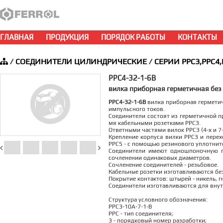
ГЛАВНАЯ
ПРОДУКЦИЯ
ПОРЯДОК РАБОТЫ
КОНТАКТЫ
/
СОЕДИНИТЕЛИ ЦИЛИНДРИЧЕСКИЕ
/
СЕРИИ РРС3,РРС4,
РРС4-32-1-6В
вилка приборная герметичная без
РРС4-32-1-6В
вилка приборная герметич
импульсного токов.
Соединители состоят из герметичной пр
мя кабельными розетками РРСЗ.
Ответными частями вилок РРСЗ (4-х и 
Крепление корпуса вилки РРСЗ и перех
РРС5 - с помощью резинового уплотните
Соединители имеют одношпоночную п
сочленении одинаковых диаметров.
Сочленение соединителей - резьбовое.
Кабельные розетки изготавливаются без
Покрытие контактов: штырей - никель, гн
Соединители изготавливаются для внут
Структура условного обозначения:
РРС3-10А-7-1-В
РРС - тип соединителя;
3 - порядковый номер разработки;