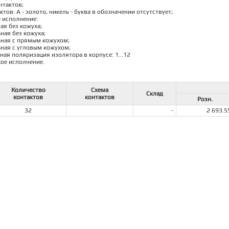
нтактов;
ктов: А - золото, никель - буква в обозначении отсутствует;
е исполнение:
ная без кожуха;
ьная без кожуха;
льная с прямым кожухом;
льная с угловым кожухом;
ная поляризация изолятора в корпусе: 1...12
кое исполнение.
Количество
Схема
Склад
контактов
контактов
Розн.
32
-
2 693.5