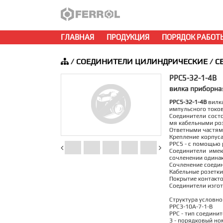
ГЛАВНАЯ
ПРОДУКЦИЯ
ПОРЯДОК РАБОТ
/
СОЕДИНИТЕЛИ ЦИЛИНДРИЧЕСКИЕ
/
С
РРС5-32-1-4В
вилка приборна
РРС5-32-1-4В
вилка
импульсного токов
Соединители состо
мя кабельными ро
Ответными частями
Крепление корпуса
РРС5 - с помощью 
Соединители име
сочленении одина
Сочленение соедин
Кабельные розетки
Покрытие контактов
Соединители изгот
Структура условно
РРС3-10А-7-1-В
РРС - тип соединит
3 - порядковый но