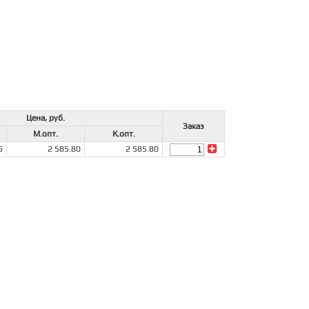
Цена, руб.
Заказ
М.опт.
К.опт.
5
2 585.80
2 585.80