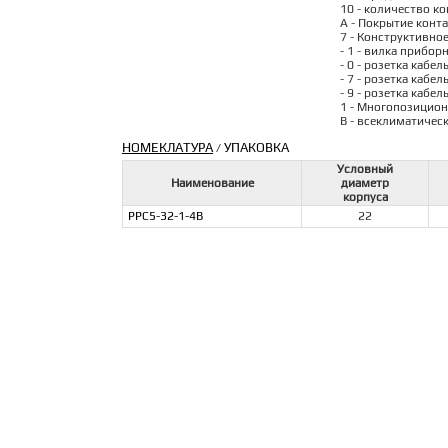
10 - количество ко
А - Покрытие конта
7 - Конструктивно
- 1 - вилка прибор
- 0 - розетка кабел
- 7 - розетка кабе
- 9 - розетка кабе
1 - Многопозицион
В - всеклиматичес
НОМЕКЛАТУРА
УПАКОВКА
/
Условный
Наименование
диаметр
корпуса
РРС5-32-1-4В
22