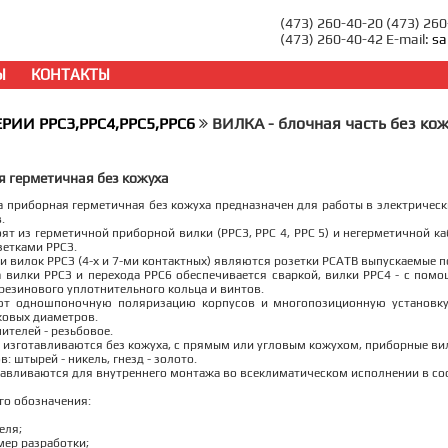
(473) 260-40-20 (473) 26
(473) 260-40-42 E-mail:
sa
Ы
КОНТАКТЫ
ЕРИИ РРС3,РРС4,РРС5,РРС6
ВИЛКА - блочная часть без ко
я герметичная без кожуха
 приборная герметичная без кожуха предназначен для работы в электрически
.
ят из герметичной приборной вилки (РРС3, РРС 4, РРС 5) и негерметичной ка
зетками РРСЗ.
 вилок РРСЗ (4-х и 7-ми контактных) являются розетки РСАТВ выпускаемые п
 вилки РРСЗ и перехода РРС6 обеспечивается сваркой, вилки РРС4 - с помо
резинового уплотнительного кольца и винтов.
ют одношпоночную поляризацию корпусов и многопозиционную установку
ковых диаметров.
ителей - резьбовое.
 изготавливаются без кожуха, с прямым или угловым кожухом, приборные вилк
: штырей - никель, гнезд - золото.
авливаются для внутреннего монтажа во всеклиматическом исполнении в соо
го обозначения:
еля;
мер разработки;