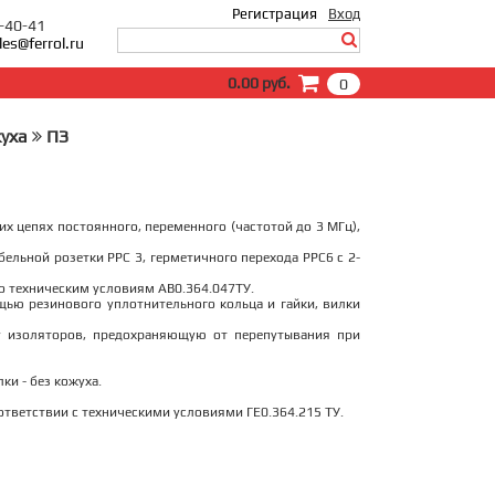
Регистрация
Вход
0-40-41
les@ferrol.ru
Вход
0.00 руб.
0
E-Mail:
Пароль:
жуха
ПЗ
Запомнить меня
Забыли пароль?
х цепях постоянного, переменного (частотой до 3 МГц),
бельной розетки РРС 3, герметичного перехода РРС6 с 2-
о техническим условиям АВ0.364.047ТУ.
щью резинового уплотнительного кольца и гайки, вилки
 изоляторов, предохраняющую от перепутывания при
и - без кожуха.
тветствии с техническими условиями ГЕ0.364.215 ТУ.