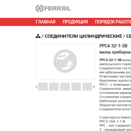
ГЛАВНАЯ
ПРОДУКЦИЯ
ПОРЯДОК РАБОТ
/
СОЕДИНИТЕЛИ ЦИЛИНДРИЧЕСКИЕ
/
С
РРС4-32-1-3В
вилка приборна
РРС4-32-1-3В
вилка
импульсного токов
Соединители состо
мя кабельными ро
Ответными частями
Крепление корпуса
РРС5 - с помощью 
Соединители име
сочленении одина
Сочленение соедин
Кабельные розетки
Покрытие контактов
Соединители изгот
Структура условно
РРС3-10А-7-1-В
РРС - тип соединит
3 - порядковый но