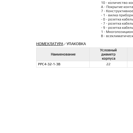
10 - количество ко
А - Покрытие конта
7 - Конструктивно
- 1 - вилка прибор
- 0 - розетка кабел
- 7 - розетка кабе
- 9 - розетка кабе
1 - Многопозицион
В - всеклиматичес
НОМЕКЛАТУРА
УПАКОВКА
/
Условный
Наименование
диаметр
корпуса
РРС4-32-1-3В
22