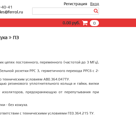
Регистрация
Вход
0-40-41
les@ferrol.ru
Вход
0.00 руб.
0
E-Mail:
Пароль:
жуха
ПЗ
Запомнить меня
Забыли пароль?
х цепях постоянного, переменного (частотой до 3 МГц),
бельной розетки РРС 3, герметичного перехода РРС6 с 2-
о техническим условиям АВ0.364.047ТУ.
щью резинового уплотнительного кольца и гайки, вилки
 изоляторов, предохраняющую от перепутывания при
и - без кожуха.
тветствии с техническими условиями ГЕ0.364.215 ТУ.