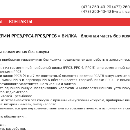
(473) 260-40-20 (473) 26
(473) 260-40-42 E-mail:
sa
Ы
КОНТАКТЫ
ЕРИИ РРС3,РРС4,РРС5,РРС6
ВИЛКА - блочная часть без ко
я герметичная без кожуха
 приборная герметичная без кожуха предназначен для работы в электрически
.
ят из герметичной приборной вилки (РРС3, РРС 4, РРС 5) и негерметичной ка
зетками РРСЗ.
 вилок РРСЗ (4-х и 7-ми контактных) являются розетки РСАТВ выпускаемые п
 вилки РРСЗ и перехода РРС6 обеспечивается сваркой, вилки РРС4 - с помо
резинового уплотнительного кольца и винтов.
ют одношпоночную поляризацию корпусов и многопозиционную установку
ковых диаметров.
ителей - резьбовое.
 изготавливаются без кожуха, с прямым или угловым кожухом, приборные вилк
: штырей - никель, гнезд - золото.
авливаются для внутреннего монтажа во всеклиматическом исполнении в соо
го обозначения:
еля;
мер разработки;