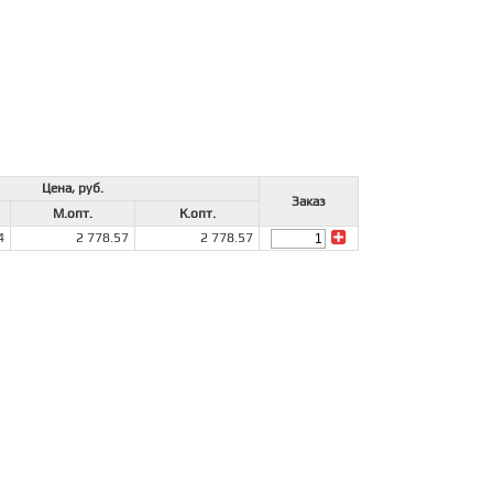
Цена, руб.
Заказ
М.опт.
К.опт.
4
2 778.57
2 778.57