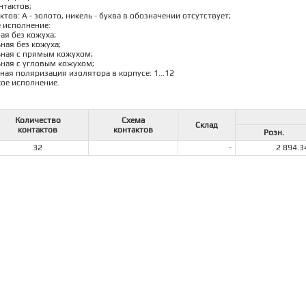
нтактов;
ктов: А - золото, никель - буква в обозначении отсутствует;
е исполнение:
ная без кожуха;
ьная без кожуха;
льная с прямым кожухом;
льная с угловым кожухом;
ная поляризация изолятора в корпусе: 1...12
кое исполнение.
Количество
Схема
Склад
контактов
контактов
Розн.
32
-
2 894.3