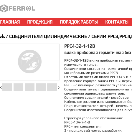
ГЛАВНАЯ
ПРОДУКЦИЯ
ПОРЯДОК РАБОТЫ
КОНТАКТЫ
/
СОЕДИНИТЕЛИ ЦИЛИНДРИЧЕСКИЕ
/
СЕРИИ РРС3,РРС4,
РРС4-32-1-12В
вилка приборная герметичная без
РРС4-32-1-12В
вилка приборная герметич
импульсного токов.
Соединители состоят из герметичной пр
мя кабельными розетками РРСЗ.
Ответными частями вилок РРСЗ (4-х и 
Крепление корпуса вилки РРСЗ и перех
РРС5 - с помощью резинового уплотните
Соединители имеют одношпоночную п
сочленении одинаковых диаметров.
Сочленение соединителей - резьбовое.
Кабельные розетки изготавливаются без
Покрытие контактов: штырей - никель, гн
Соединители изготавливаются для внут
Структура условного обозначения:
РРС3-10А-7-1-В
РРС - тип соединителя;
3 - порядковый номер разработки;