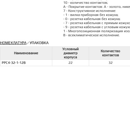
10 - количество контактов;
А - Покрытие контактов: А - золото, ник
7 - Конструктивное исполнение:
- 1 - вилка приборная без кожуха;
- 0 - розетка кабельная без кожуха;
- 7 - розетка кабельная с прямым кожух
- 9 - розетка кабельная с угловым кожух
1 - Многопозиционная поляризация изоля
В - всеклиматическое исполнение.
НОМЕКЛАТУРА
УПАКОВКА
/
Условный
Количество
Наименование
диаметр
контактов
корпуса
РРС4-32-1-12В
22
32