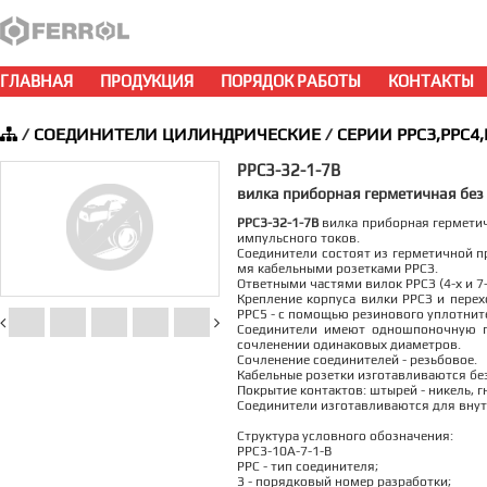
ГЛАВНАЯ
ПРОДУКЦИЯ
ПОРЯДОК РАБОТЫ
КОНТАКТЫ
/
СОЕДИНИТЕЛИ ЦИЛИНДРИЧЕСКИЕ
/
СЕРИИ РРС3,РРС4,
РРС3-32-1-7В
вилка приборная герметичная без
РРС3-32-1-7В
вилка приборная герметич
импульсного токов.
Соединители состоят из герметичной пр
мя кабельными розетками РРСЗ.
Ответными частями вилок РРСЗ (4-х и 
Крепление корпуса вилки РРСЗ и перех
РРС5 - с помощью резинового уплотните
Соединители имеют одношпоночную п
сочленении одинаковых диаметров.
Сочленение соединителей - резьбовое.
Кабельные розетки изготавливаются без
Покрытие контактов: штырей - никель, гн
Соединители изготавливаются для внут
Структура условного обозначения:
РРС3-10А-7-1-В
РРС - тип соединителя;
3 - порядковый номер разработки;