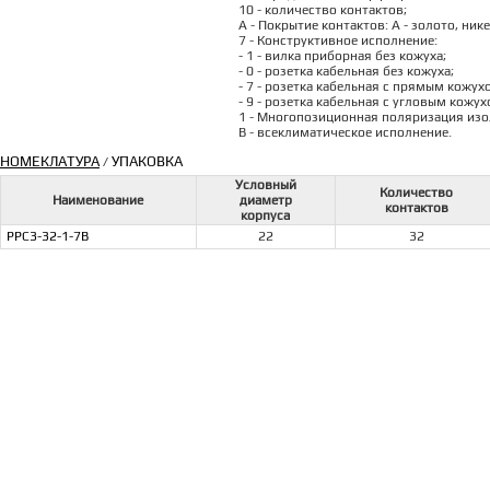
10 - количество контактов;
А - Покрытие контактов: А - золото, ник
7 - Конструктивное исполнение:
- 1 - вилка приборная без кожуха;
- 0 - розетка кабельная без кожуха;
- 7 - розетка кабельная с прямым кожух
- 9 - розетка кабельная с угловым кожух
1 - Многопозиционная поляризация изоля
В - всеклиматическое исполнение.
НОМЕКЛАТУРА
УПАКОВКА
/
Условный
Количество
Наименование
диаметр
контактов
корпуса
РРС3-32-1-7В
22
32