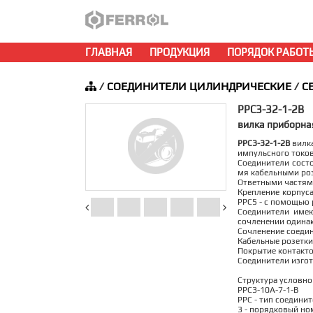
ГЛАВНАЯ
ПРОДУКЦИЯ
ПОРЯДОК РАБОТ
/
СОЕДИНИТЕЛИ ЦИЛИНДРИЧЕСКИЕ
/
С
РРС3-32-1-2В
вилка приборна
РРС3-32-1-2В
вилка
импульсного токов
Соединители состо
мя кабельными ро
Ответными частями
Крепление корпуса
РРС5 - с помощью 
Соединители име
сочленении одина
Сочленение соедин
Кабельные розетки
Покрытие контактов
Соединители изгот
Структура условно
РРС3-10А-7-1-В
РРС - тип соединит
3 - порядковый но