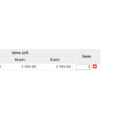
Цена, руб.
Заказ
М.опт.
К.опт.
5
2 585.80
2 585.80