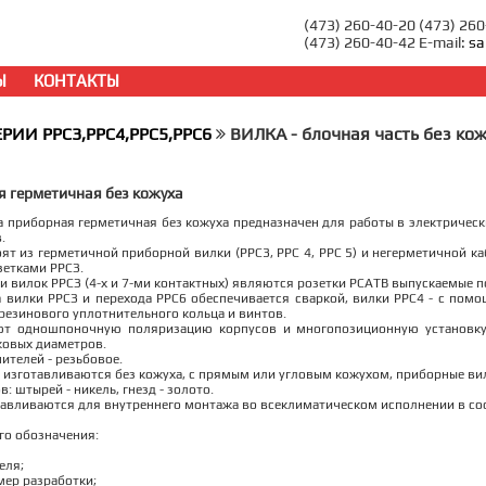
(473) 260-40-20 (473) 26
(473) 260-40-42 E-mail:
sa
Ы
КОНТАКТЫ
ЕРИИ РРС3,РРС4,РРС5,РРС6
ВИЛКА - блочная часть без ко
я герметичная без кожуха
 приборная герметичная без кожуха предназначен для работы в электрически
.
ят из герметичной приборной вилки (РРС3, РРС 4, РРС 5) и негерметичной ка
зетками РРСЗ.
 вилок РРСЗ (4-х и 7-ми контактных) являются розетки РСАТВ выпускаемые п
 вилки РРСЗ и перехода РРС6 обеспечивается сваркой, вилки РРС4 - с помо
резинового уплотнительного кольца и винтов.
ют одношпоночную поляризацию корпусов и многопозиционную установку
ковых диаметров.
ителей - резьбовое.
 изготавливаются без кожуха, с прямым или угловым кожухом, приборные вилк
: штырей - никель, гнезд - золото.
авливаются для внутреннего монтажа во всеклиматическом исполнении в соо
го обозначения:
еля;
мер разработки;