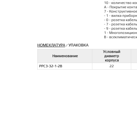
10 - количество ко
А - Покрытие конта
7 - Конструктивно
- 1 - вилка прибор
- 0 - розетка кабел
- 7 - розетка кабе
- 9 - розетка кабе
1 - Многопозицион
В - всеклиматичес
НОМЕКЛАТУРА
УПАКОВКА
/
Условный
Наименование
диаметр
корпуса
РРС3-32-1-2В
22