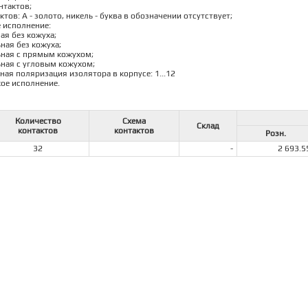
нтактов;
ктов: А - золото, никель - буква в обозначении отсутствует;
е исполнение:
ная без кожуха;
ьная без кожуха;
льная с прямым кожухом;
льная с угловым кожухом;
ная поляризация изолятора в корпусе: 1...12
кое исполнение.
Количество
Схема
Склад
контактов
контактов
Розн.
32
-
2 693.5