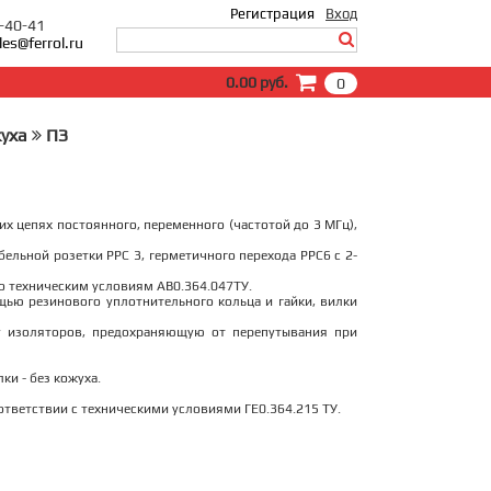
Регистрация
Вход
0-40-41
les@ferrol.ru
Вход
0.00 руб.
0
E-Mail:
Пароль:
жуха
ПЗ
Запомнить меня
Забыли пароль?
х цепях постоянного, переменного (частотой до 3 МГц),
бельной розетки РРС 3, герметичного перехода РРС6 с 2-
о техническим условиям АВ0.364.047ТУ.
щью резинового уплотнительного кольца и гайки, вилки
 изоляторов, предохраняющую от перепутывания при
и - без кожуха.
тветствии с техническими условиями ГЕ0.364.215 ТУ.