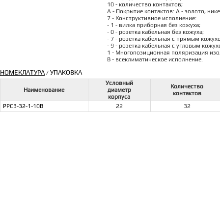
10 - количество контактов;
А - Покрытие контактов: А - золото, ник
7 - Конструктивное исполнение:
- 1 - вилка приборная без кожуха;
- 0 - розетка кабельная без кожуха;
- 7 - розетка кабельная с прямым кожух
- 9 - розетка кабельная с угловым кожух
1 - Многопозиционная поляризация изоля
В - всеклиматическое исполнение.
НОМЕКЛАТУРА
УПАКОВКА
/
Условный
Количество
Наименование
диаметр
контактов
корпуса
РРС3-32-1-10В
22
32