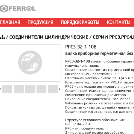
ГЛАВНАЯ
ПРОДУКЦИЯ
ПОРЯДОК РАБОТЫ
КОНТАКТЫ
/
СОЕДИНИТЕЛИ ЦИЛИНДРИЧЕСКИЕ
/
СЕРИИ РРС3,РРС4,
РРС3-32-1-10В
вилка приборная герметичная без
РРС3-32-1-10В
вилка приборная герметич
импульсного токов.
Соединители состоят из герметичной пр
мя кабельными розетками РРСЗ.
Ответными частями вилок РРСЗ (4-х и 
Крепление корпуса вилки РРСЗ и перех
РРС5 - с помощью резинового уплотните
Соединители имеют одношпоночную п
сочленении одинаковых диаметров.
Сочленение соединителей - резьбовое.
Кабельные розетки изготавливаются без
Покрытие контактов: штырей - никель, гн
Соединители изготавливаются для внут
Структура условного обозначения:
РРС3-10А-7-1-В
РРС - тип соединителя;
3 - порядковый номер разработки;