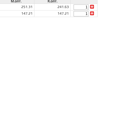
М.опт.
К.опт.
251.31
241.63
147.21
147.21