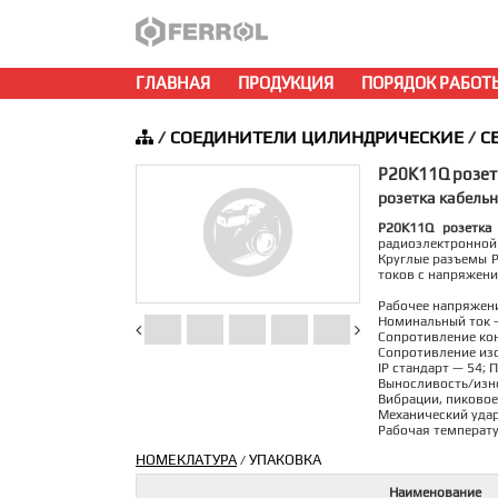
ГЛАВНАЯ
ПРОДУКЦИЯ
ПОРЯДОК РАБОТ
/
СОЕДИНИТЕЛИ ЦИЛИНДРИЧЕСКИЕ
/
С
P20K11Q розет
розетка кабельн
P20K11Q розетка
радиоэлектронной 
Круглые разъемы P
токов с напряжени
Рабочее напряжени
Номинальный ток 
Сопротивление кон
Сопротивление из
IP стандарт — 54; 
Выносливость/изно
Вибрации, пиковое
Механический удар
Рабочая температу
НОМЕКЛАТУРА
УПАКОВКА
/
Наименование