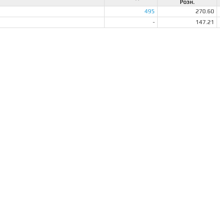
Розн.
495
270.60
-
147.21