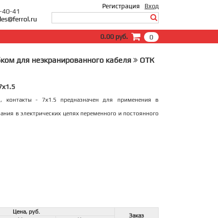
Регистрация
Вход
0-40-41
les@ferrol.ru
Вход
0.00 руб.
0
E-Mail:
Пароль:
ком для неэкранированного кабеля
ОТК
Запомнить меня
7х1.5
Забыли пароль?
, контакты - 7х1.5 предназначен для применения в
вания в электрических цепях переменного и постоянного
Цена, руб.
Заказ