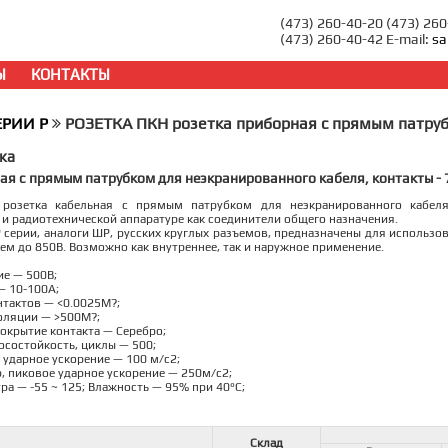
(473) 260-40-20 (473) 26
(473) 260-40-42 E-mail:
sa
Ы
КОНТАКТЫ
ЕРИИ P
РОЗЕТКА ПКН розетка приборная с прямым патруб
ка
ая с прямым патрубком для неэкранированного кабеля, контакты - 
розетка кабельная с прямым патрубком для неэкранированного кабеля
и радиотехнической аппаратуре как соединители общего назначения.
 серии, аналоги ШР, русских круглых разъемов, предназначены для использо
ем до 850В. Возможно как внутреннее, так и наружное применение.
е — 500В;
— 10-100А;
тактов — <0.0025M?;
оляции — >500M?;
Покрытие контакта — Серебро;
состойкость, циклы — 500;
 ударное ускорение — 100 м/с2;
, пиковое ударное ускорение — 250м/с2;
ра — -55 ~ 125; Влажность — 95% при 40°C;
Склад