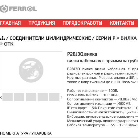
ГЛАВНАЯ
ПРОДУКЦИЯ
ПОРЯДОК РАБОТЫ
КОНТАКТЫ
/
СОЕДИНИТЕЛИ ЦИЛИНДРИЧЕСКИЕ
/
СЕРИИ P
ВИЛКА к
ОТК
P28J3Q вилка
вилка кабельная с прямым патрубк
P28J3Q вилка
вилка кабельная с пря
радиоэлектронной и радиотехнической 
Круглые разъемы P серии, аналоги ШР, 
токов с напряжением до 850В. Возможно
Рабочее напряжение — 500В;
Номинальный ток — 10-100А;
Сопротивление контактов — <0.0025M?;
Сопротивление изоляции — >500M?;
IP стандарт — 54; Покрытие контакта — 
Выносливость/износостойкость, циклы 
Вибрации, пиковое ударное ускорение —
Механический удар, пиковое ударное ус
Рабочая температура — -55 ~ 125; Влаж
НОМЕКЛАТУРА
УПАКОВКА
/