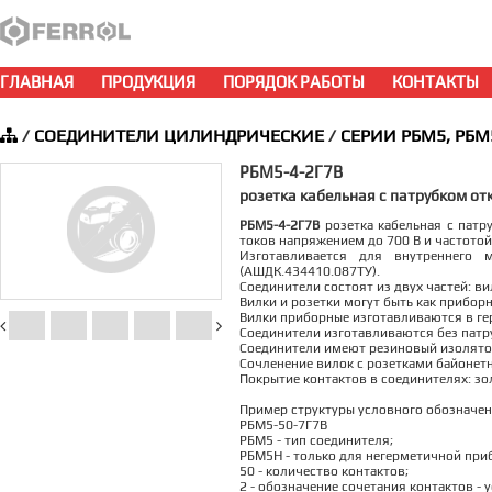
ГЛАВНАЯ
ПРОДУКЦИЯ
ПОРЯДОК РАБОТЫ
КОНТАКТЫ
/
СОЕДИНИТЕЛИ ЦИЛИНДРИЧЕСКИЕ
/
СЕРИИ РБМ5, РБМ
РБМ5-4-2Г7В
розетка кабельная с патрубком от
РБМ5-4-2Г7В
розетка кабельная с патр
токов напряжением до 700 В и частотой
Изготавливается для внутреннего 
(АШДК.434410.087ТУ).
Соединители состоят из двух частей: ви
Вилки и розетки могут быть как прибор
Вилки приборные изготавливаются в ге
Соединители изготавливаются без патруб
Соединители имеют резиновый изолятор
Сочленение вилок с розетками байонет
Покрытие контактов в соединителях: зо
Пример структуры условного обозначен
РБМ5-50-7Г7В
РБМ5 - тип соединителя;
РБМ5Н - только для негерметичной при
50 - количество контактов;
2 - обозначение сочетания контактов - 