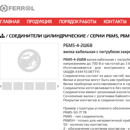
ГЛАВНАЯ
ПРОДУКЦИЯ
ПОРЯДОК РАБОТЫ
КОНТАКТЫ
/
СОЕДИНИТЕЛИ ЦИЛИНДРИЧЕСКИЕ
/
СЕРИИ РБМ5, РБМ
РБМ5-4-2Ш6В
вилка кабельная с патрубком закр
РБМ5-4-2Ш6В
вилка кабельная с патруб
напряжением до 700 В и частотой до 3 
Изготавливается для внутреннего 
(АШДК.434410.087ТУ).
Соединители состоят из двух частей: ви
Вилки и розетки могут быть как прибор
Вилки приборные изготавливаются в ге
Соединители изготавливаются без патруб
Соединители имеют резиновый изолятор
Сочленение вилок с розетками байонет
Покрытие контактов в соединителях: зо
Пример структуры условного обозначен
РБМ5-50-7Г7В
РБМ5 - тип соединителя;
РБМ5Н - только для негерметичной при
50 - количество контактов;
2 - обозначение сочетания контактов - 