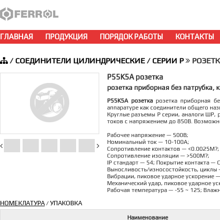
ГЛАВНАЯ
ПРОДУКЦИЯ
ПОРЯДОК РАБОТЫ
КОНТАКТЫ
/
СОЕДИНИТЕЛИ ЦИЛИНДРИЧЕСКИЕ
/
СЕРИИ P
РОЗЕТКА
P55K5A розетка
розетка приборная без патрубка, к
P55K5A розетка
розетка приборная без
аппаратуре как соединители общего наз
Круглые разъемы P серии, аналоги ШР, 
токов с напряжением до 850В. Возможно
Рабочее напряжение — 500В;
Номинальный ток — 10-100А;
Сопротивление контактов — <0.0025M?;
Сопротивление изоляции — >500M?;
IP стандарт — 54; Покрытие контакта — 
Выносливость/износостойкость, циклы 
Вибрации, пиковое ударное ускорение —
Механический удар, пиковое ударное ус
Рабочая температура — -55 ~ 125; Влаж
НОМЕКЛАТУРА
УПАКОВКА
/
Наименование