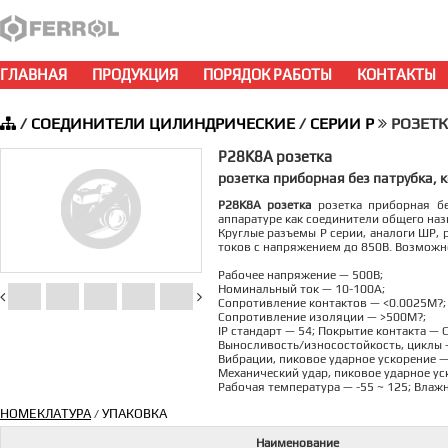
ГЛАВНАЯ
ПРОДУКЦИЯ
ПОРЯДОК РАБОТЫ
КОНТАКТЫ
/
СОЕДИНИТЕЛИ ЦИЛИНДРИЧЕСКИЕ
/
СЕРИИ P
РОЗЕТКА
P28K8A розетка
розетка приборная без патрубка, к
P28K8A розетка
розетка приборная бе
аппаратуре как соединители общего наз
Круглые разъемы P серии, аналоги ШР, 
токов с напряжением до 850В. Возможно
Рабочее напряжение — 500В;
Номинальный ток — 10-100А;
Сопротивление контактов — <0.0025M?;
Сопротивление изоляции — >500M?;
IP стандарт — 54; Покрытие контакта — 
Выносливость/износостойкость, циклы 
Вибрации, пиковое ударное ускорение —
Механический удар, пиковое ударное ус
Рабочая температура — -55 ~ 125; Влаж
НОМЕКЛАТУРА
УПАКОВКА
/
Наименование