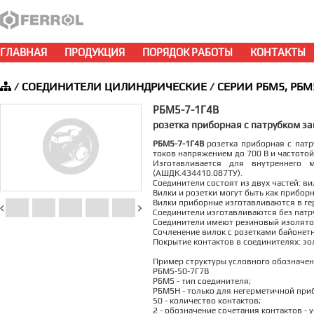
ГЛАВНАЯ
ПРОДУКЦИЯ
ПОРЯДОК РАБОТЫ
КОНТАКТЫ
/
СОЕДИНИТЕЛИ ЦИЛИНДРИЧЕСКИЕ
/
СЕРИИ РБМ5, РБМ
РБМ5-7-1Г4В
розетка приборная с патрубком за
РБМ5-7-1Г4В
розетка приборная с патр
токов напряжением до 700 В и частотой
Изготавливается для внутреннего 
(АШДК.434410.087ТУ).
Соединители состоят из двух частей: ви
Вилки и розетки могут быть как прибор
Вилки приборные изготавливаются в ге
Соединители изготавливаются без патруб
Соединители имеют резиновый изолятор
Сочленение вилок с розетками байонет
Покрытие контактов в соединителях: зо
Пример структуры условного обозначен
РБМ5-50-7Г7В
РБМ5 - тип соединителя;
РБМ5Н - только для негерметичной при
50 - количество контактов;
2 - обозначение сочетания контактов - 