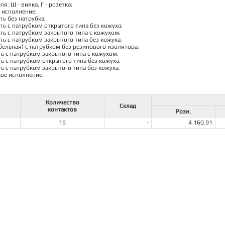
ля: Ш - вилка, Г - розетка;
е исполнение:
сть без патрубка;
сть с патрубком открытого типа без кожуха;
сть с патрубком закрытого типа с кожухом;
сть с патрубком закрытого типа без кожуха;
абельная) с патрубком без резинового изолятора;
сть с патрубком закрытого типа с кожухом;
сть с патрубком открытого типа без кожуха;
сть с патрубком закрытого типа без кожуха.
кое исполнение.
Количество
Склад
контактов
Розн.
19
-
4 160.91