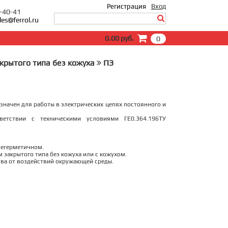
Регистрация
Вход
0-40-41
les@ferrol.ru
Вход
0.00 руб.
0
E-Mail:
Пароль:
акрытого типа без кожуха
ПЗ
Запомнить меня
Забыли пароль?
значен для работы в электрических цепях постоянного и
ветствии с техническими условиями ГЕ0.364.196ТУ
негерметичном.
м закрытого типа без кожуха или с кожухом.
ва от воздействий окружающей среды.