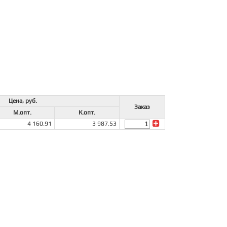
Цена, руб.
Заказ
М.опт.
К.опт.
4 160.91
3 987.53