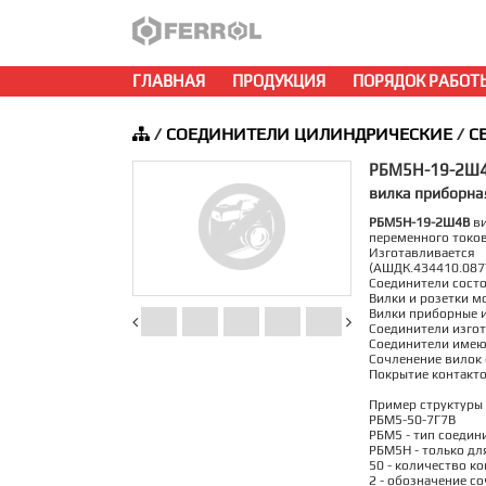
ГЛАВНАЯ
ПРОДУКЦИЯ
ПОРЯДОК РАБОТ
/
СОЕДИНИТЕЛИ ЦИЛИНДРИЧЕСКИЕ
/
С
РБМ5Н-19-2Ш
вилка приборная
РБМ5Н-19-2Ш4В
ви
переменного токов
Изготавливается
(АШДК.434410.087
Соединители состоя
Вилки и розетки м
Вилки приборные и
Соединители изгот
Соединители имею
Сочленение вилок 
Покрытие контакто
Пример структуры 
РБМ5-50-7Г7В
РБМ5 - тип соедин
РБМ5Н - только дл
50 - количество ко
2 - обозначение со