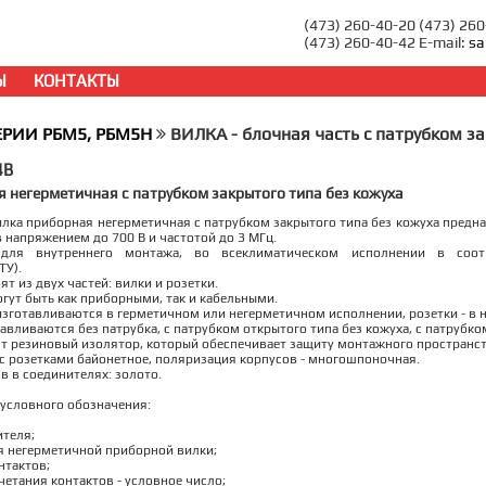
(473) 260-40-20 (473) 26
(473) 260-40-42 E-mail:
sa
Ы
КОНТАКТЫ
ЕРИИ РБМ5, РБМ5Н
ВИЛКА - блочная часть с патрубком з
4В
 негерметичная с патрубком закрытого типа без кожуха
лка приборная негерметичная с патрубком закрытого типа без кожуха предна
 напряжением до 700 В и частотой до 3 МГц.
 для внутреннего монтажа, во всеклиматическом исполнении в соот
ТУ).
т из двух частей: вилки и розетки.
огут быть как приборными, так и кабельными.
зготавливаются в герметичном или негерметичном исполнении, розетки - в 
авливаются без патрубка, с патрубком открытого типа без кожуха, с патрубко
т резиновый изолятор, который обеспечивает защиту монтажного пространст
с розетками байонетное, поляризация корпусов - многошпоночная.
в в соединителях: золото.
условного обозначения:
ителя;
я негерметичной приборной вилки;
нтактов;
четания контактов - условное число;