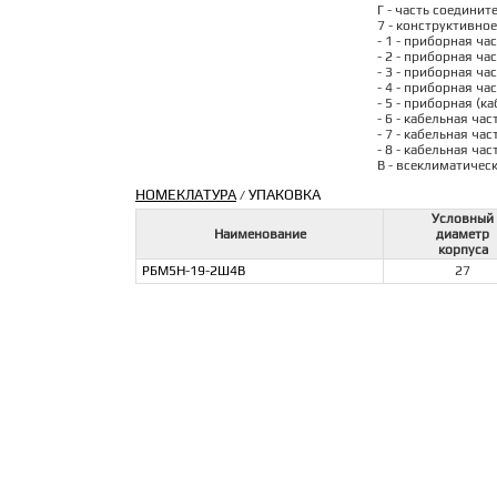
Г - часть соедините
7 - конструктивно
- 1 - приборная ча
- 2 - приборная ча
- 3 - приборная ча
- 4 - приборная ча
- 5 - приборная (к
- 6 - кабельная ча
- 7 - кабельная ча
- 8 - кабельная ча
В - всеклиматичес
НОМЕКЛАТУРА
УПАКОВКА
/
Условный
Наименование
диаметр
корпуса
РБМ5Н-19-2Ш4В
27