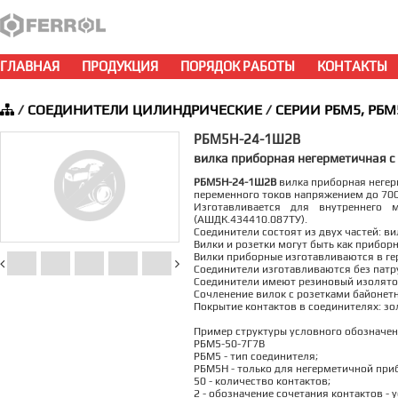
ГЛАВНАЯ
ПРОДУКЦИЯ
ПОРЯДОК РАБОТЫ
КОНТАКТЫ
/
СОЕДИНИТЕЛИ ЦИЛИНДРИЧЕСКИЕ
/
СЕРИИ РБМ5, РБМ
РБМ5Н-24-1Ш2В
вилка приборная негерметичная с 
РБМ5Н-24-1Ш2В
вилка приборная негерм
переменного токов напряжением до 700 
Изготавливается для внутреннего 
(АШДК.434410.087ТУ).
Соединители состоят из двух частей: ви
Вилки и розетки могут быть как прибор
Вилки приборные изготавливаются в ге
Соединители изготавливаются без патруб
Соединители имеют резиновый изолятор
Сочленение вилок с розетками байонет
Покрытие контактов в соединителях: зо
Пример структуры условного обозначен
РБМ5-50-7Г7В
РБМ5 - тип соединителя;
РБМ5Н - только для негерметичной при
50 - количество контактов;
2 - обозначение сочетания контактов - 