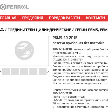
ГЛАВНАЯ
ПРОДУКЦИЯ
ПОРЯДОК РАБОТЫ
КОНТАКТЫ
/
СОЕДИНИТЕЛИ ЦИЛИНДРИЧЕСКИЕ
/
СЕРИИ РБМ5, РБМ
РБМ5-19-2Г1В
розетка приборная без патрубка
РБМ5-19-2Г1В
розетка приборная без па
и частотой до 3 МГц.
Изготавливается для внутреннего 
(АШДК.434410.087ТУ).
Соединители состоят из двух частей: ви
Вилки и розетки могут быть как прибор
Вилки приборные изготавливаются в ге
Соединители изготавливаются без патруб
Соединители имеют резиновый изолятор
Сочленение вилок с розетками байонет
Покрытие контактов в соединителях: зо
Пример структуры условного обозначен
РБМ5-50-7Г7В
РБМ5 - тип соединителя;
РБМ5Н - только для негерметичной при
50 - количество контактов;
2 - обозначение сочетания контактов - 