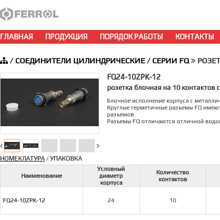
ГЛАВНАЯ
ПРОДУКЦИЯ
ПОРЯДОК РАБОТЫ
КОНТАКТЫ
/
СОЕДИНИТЕЛИ ЦИЛИНДРИЧЕСКИЕ
/
СЕРИИ FQ
РОЗЕТК
FQ24-10ZPK-12
розетка блочная на 10 контактов
Блочное исполнение корпуса с металл
Круглые герметичные разъемы FQ имеют
разъемов.
Разъемы FQ отличаются отличной водон
НОМЕКЛАТУРА
УПАКОВКА
/
Условный
Количество
Наименование
диаметр
контактов
корпуса
FQ24-10ZPK-12
24
10